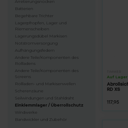
Arretierungsnocken
Batterien
Begehbare Trichter
Lagerpfropfen, Lager und
Riemenscheiben
Lagerungsdübel Markisen
Notstromversorgung
Aufhängungsfedern
Andere Teile/Komponenten des
Rollladens
Andere Teile/Komponenten des
TIMMER
Screens
Auf Lager
Rollladen- und Markisenwellen
Abrollsic
RD XS
Scherenzäune
Seilwindungen und Stahldraht
117,95
Einklemmlager / Überrollschutz
Windwerke
Bandwickler und Zubehör