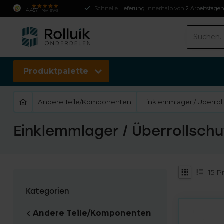
Schnelle
Lieferung
innerhalb von
2 Arbeitstage
4.457+
reviews
Produktpalette
Andere Teile/Komponenten
Einklemmlager / Überrol
Einklemmlager / Überrollschu
15
Pr
Kategorien
Andere Teile/Komponenten