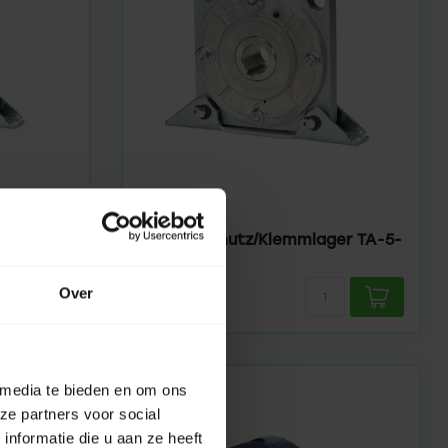
TIMMER
Auf Lager
Überrollschutz/Klemmlager TA-5-
-4-RD
RD
Over
1.750,00
 media te bieden en om ons
ze partners voor social
nformatie die u aan ze heeft