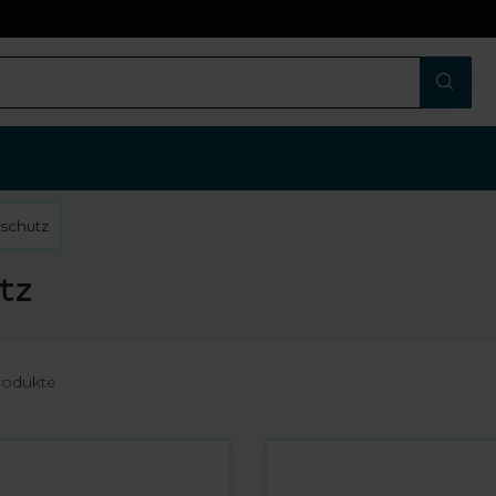
n
lschutz
tz
odukte