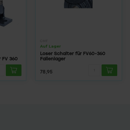
GMF
Auf Lager
Loser Schalter für FV60-360
r FV 360
Fallenlager
78,95