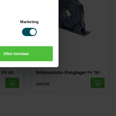
Marketing
Alles toestaan
GMF
Auf Lager
r FV 60
Rollenschutz-/Fanglager FV 110
699,95