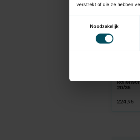
verstrekt of die ze hebben v
Toestemmingsselectie
Noodzakelijk
GMF
Auf Lager
Rollensc
20/35
224,95