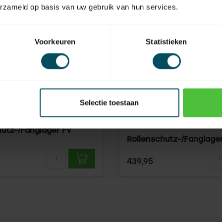
erzameld op basis van uw gebruik van hun services.
Voorkeuren
Statistieken
Selectie toestaan
GMF
Auf Lager
hutz-/Fanglager FV
Rollenschutz-/Fanglage
439,95