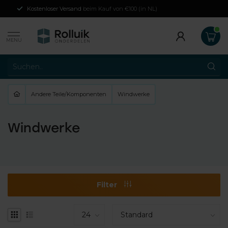
Kostenloser Versand
beim Kauf von €100 (in NL)
MENU
Andere Teile/Komponenten
Windwerke
Windwerke
Filter