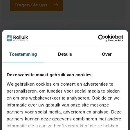
Fragen Sie uns
Toestemming
Details
Over
Deze website maakt gebruik van cookies
We gebruiken cookies om content en advertenties te
GEIGER
GEIGER
personaliseren, om functies voor social media te bieden
Windrad 1:3 Geiger 8
Windgetriebe 1:3
en om ons websiteverkeer te analyseren. Ook delen we
Seite 40, Wellenloch
Geiger 8 Seite 60
informatie over uw gebruik van onze site met onze
Vierkant 6 mm, mit
Anpassung
partners voor social media, adverteren en analyse. Deze
Freilauf
partners kunnen deze gegevens combineren met andere
Auf Lager
Auf Lager
informatie die u aan ze heeft verstrekt of die ze hebben