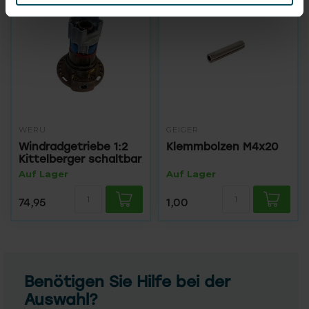
WERU
GEIGER
Windradgetriebe 1:2
Klemmbolzen M4x20
Kittelberger schaltbar
Auf Lager
Auf Lager
74,95
1,00
Benötigen Sie Hilfe bei der
Auswahl?