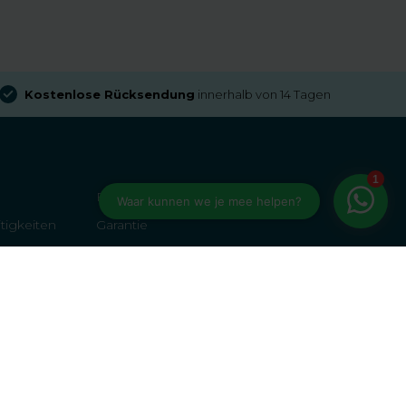
Kostenlose Rücksendung
innerhalb von 14 Tagen
FAQs
tigkeiten
Garantie
Zahlungsmöglichkeiten
Rückkehr
Allgemeine Bedingungen und Konditionen
Cookie-Politik
Somfy Niederlande
ötige ich?
Überprüfung der Politik von Kiyoh