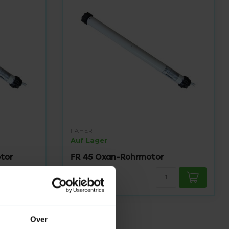
FAHER
Auf Lager
tor
FR 45 Oxan-Rohrmotor
241,95
Over