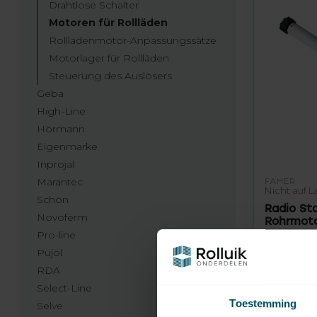
Drahtlose Schalter
Motoren für Rollläden
Rollladenmotor-Anpassungssätze
Motorlager für Rollläden
Steuerung des Auslösers
Geba
High-Line
Hörmann
Eigenmarke
Inprojal
Marantec
FAHER
Nicht auf L
Schön
Radio St
Novoferm
Rohrmot
Pro-line
165,95
Pujol
RDA
Select-Line
Toestemming
Selve