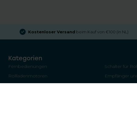
Kostenloser Versand
beim Kauf von €100 (in NL)
Kategorien
Fernbedienungen
Schalter für Ro
Rollladenmotoren
Empfänger und
Garagentore
Sicherheitsroll
Andere Teile/Komponenten
Bildschirme
Marken