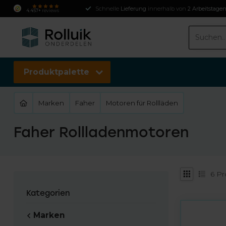
Schnelle
Lieferung
innerhalb von
2 Arbeitstage
4.457+
reviews
Produktpalette
Marken
Faher
Motoren für Rollläden
Faher Rollladenmotoren
6
Pr
Kategorien
Marken