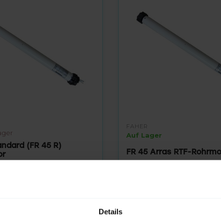
FAHER
ager
Auf Lager
andard (FR 45 R)
FR 45 Arras RTF-Rohrmo
or
169,95
Details