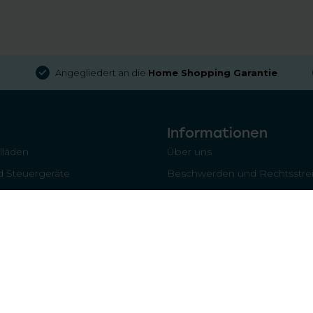
Angegliedert an die
Home Shopping Garantie
Informationen
llläden
Über uns
 Steuergeräte
Beschwerden und Rechtsstrei
läden
Home-Shopping-Garantie
Versand & Lieferung
Inhaltsverzeichnis
Haftungsausschluss
Datenschutzbestimmungen
Welches Teil/Komponente ben