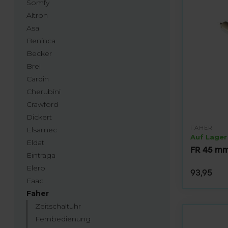
Somfy
Altron
Asa
Beninca
Becker
Brel
Cardin
Cherubini
Crawford
Dickert
FAHER
Elsamec
Auf Lager
Eldat
FR 45 mm
Eintraga
Elero
93,95
Faac
Faher
Zeitschaltuhr
Fernbedienung