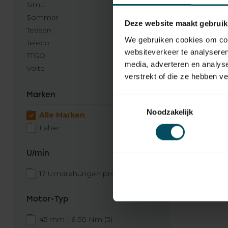
Simu
Sommer
Deze website maakt gebruik
Tedsen
We gebruiken cookies om cont
Teleco
websiteverkeer te analyseren
TTGO
media, adverteren en analys
Volte
verstrekt of die ze hebben v
Marken
Toestemmingsselectie
Noodzakelijk
Alle Marken
Faher
U/min
17 Umdrehungen pro Minute
(1)
Motor-Typ
45 mm | 6-50 Nm
(3)