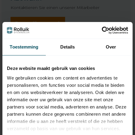
Kontaktieren Sie einen unserer Mitarbeiter
Fragen Sie uns
Toestemming
Details
Over
Deze website maakt gebruik van cookies
We gebruiken cookies om content en advertenties te
personaliseren, om functies voor social media te bieden
en om ons websiteverkeer te analyseren. Ook delen we
informatie over uw gebruik van onze site met onze
partners voor social media, adverteren en analyse. Deze
VOLTE
VOLTE
partners kunnen deze gegevens combineren met andere
50 WT-N-Rohrmotor
50 WT-Rohrmotor mit
informatie die u aan ze heeft verstrekt of die ze hebben
mit
mechanischer
verzameld op basis van uw gebruik van hun services.
Handnotbetätigung
Verstellung