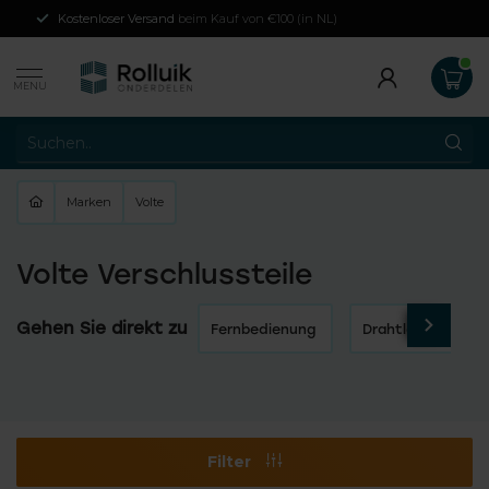
Kostenloser Versand
beim Kauf von €100 (in NL)
MENU
Marken
Volte
Volte Verschlussteile
Gehen Sie direkt zu
Fernbedienung
Drahtlose Schalte
Filter