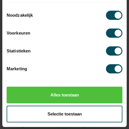
und mechanischer
Verstellung
Toestemmingsselectie
Auf Lager
Auf Lager
Noodzakelijk
228,95
83,95
Voorkeuren
Statistieken
Marketing
Alles toestaan
VOLTE
VOLTE
60 RT-A
60 RT-Rohrmotor mit
Markisenmotor mit
integriertem
Selectie toestaan
Empfänger und
Empfänger
Tuchspannungskompensation
Auf Lager
Auf Lager