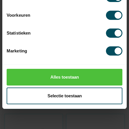
Voorkeuren
Statistieken
Marketing
SOMFY
SOMFY
Alles toestaan
Sunis WireFree io
Drahtloser
Sonnensensor
Windsensor Eolis io
Auf Lager
Selectie toestaan
Nicht auf Lager
159,95