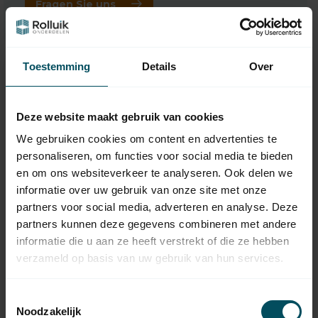
Fragen Sie uns
Toestemming
Details
Over
Deze website maakt gebruik van cookies
We gebruiken cookies om content en advertenties te
personaliseren, om functies voor social media te bieden
en om ons websiteverkeer te analyseren. Ook delen we
informatie over uw gebruik van onze site met onze
partners voor social media, adverteren en analyse. Deze
SOMFY
SOMFY
partners kunnen deze gegevens combineren met andere
Ondeis loser
Soliris Uno separater
informatie die u aan ze heeft verstrekt of die ze hebben
Regensensor
Sonnen- und
Windsensor für
verzameld op basis van uw gebruik van hun services.
verdrahtetes Set
Auf Lager
Auf Lager
Toestemmingsselectie
Noodzakelijk
273,95
95,95