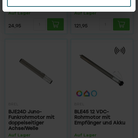
elektronischer
Einstellung
Auf Lager
Auf Lager
24,95
121,95
BREL
BREL
BJE24D Juno-
BLE45 12 VDC-
Funkrohrmotor mit
Rohrmotor mit
doppelseitiger
Empfänger und Akku
Achse/Welle
Auf Lager
Auf Lager