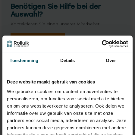
Benötigen Sie Hilfe bei der
Auswahl?
Kontaktieren Sie einen unserer Mitarbeiter
Fragen Sie uns
Toestemming
Details
Over
Deze website maakt gebruik van cookies
We gebruiken cookies om content en advertenties te
personaliseren, om functies voor social media te bieden
en om ons websiteverkeer te analyseren. Ook delen we
informatie over uw gebruik van onze site met onze
partners voor social media, adverteren en analyse. Deze
partners kunnen deze gegevens combineren met andere
BREL
BREL
informatie die u aan ze heeft verstrekt of die ze hebben