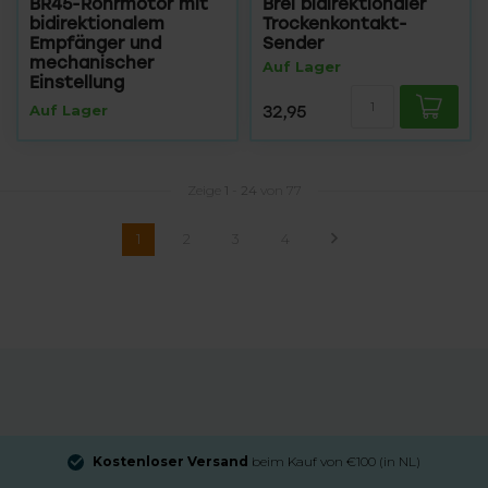
BR45-Rohrmotor mit
Brel bidirektionaler
bidirektionalem
Trockenkontakt-
Empfänger und
Sender
mechanischer
Auf Lager
Einstellung
Auf Lager
32,95
Zeige
1
-
24
von 77
1
2
3
4
Kostenloser Versand
beim Kauf von €100 (in NL)