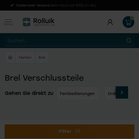
Kostenloser Versand
beim Kauf von €100 (in NL)
MENU
Marken
Brel
Brel Verschlussteile
Gehen Sie direkt zu
Fernbedienungen
Drahtlose Scha
Filter