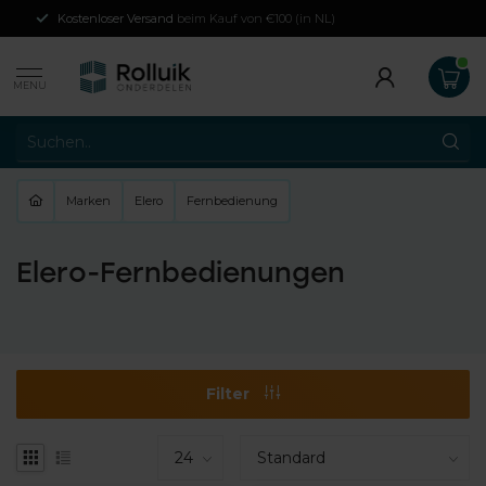
Kostenloser Versand
beim Kauf von €100 (in NL)
MENU
Marken
Elero
Fernbedienung
Elero-Fernbedienungen
Filter