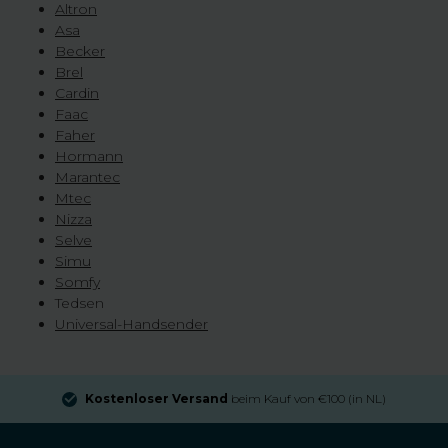
Altron
Asa
Becker
Brel
Cardin
Faac
Faher
Hormann
Marantec
Mtec
Nizza
Selve
Simu
Somfy
Tedsen
Universal-Handsender
Kostenloser Versand
beim Kauf von €100 (in NL)