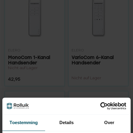
ELERO
ELERO
MonoCom 1-Kanal
VarioCom 6-Kanal
Handsender
Handsender
Nicht auf Lager
Nicht auf Lager
42,95
Toestemming
Details
Over