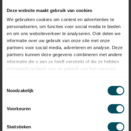
Deze website maakt gebruik van cookies
We gebruiken cookies om content en advertenties te
ELERO
ELERO
personaliseren, om functies voor social media te bieden
LumeroCom 1-Kanal
VarioCom 6-Kanal
Handsender
Handsender mit
en om ons websiteverkeer te analyseren. Ook delen we
Schieberegler
informatie over uw gebruik van onze site met onze
Auf Lager
Auf Lager
partners voor social media, adverteren en analyse. Deze
partners kunnen deze gegevens combineren met andere
48,95
69,95
informatie die u aan ze heeft verstrekt of die ze hebben
verzameld op basis van uw gebruik van hun services.
Toestemmingsselectie
Benötigen Sie Hilfe bei der
Noodzakelijk
Auswahl?
Kontaktieren Sie einen unserer Mitarbeiter
Voorkeuren
Fragen Sie uns
Statistieken