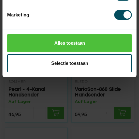
Marketing
Alles toestaan
Selectie toestaan
SOMMER
ELERO
Pearl - 4-Kanal
VarioSon-868 Slide
Handsender
Handsender
Auf Lager
Auf Lager
46,95
59,95