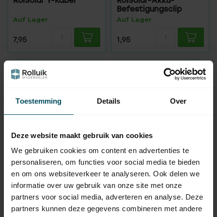
RolSolar Y-Kabel
RolSolar-Akku-
Befestigungsclip
Auf Lager
Auf Lager
7,95
1,95
Toestemming
Details
Over
Deze website maakt gebruik van cookies
We gebruiken cookies om content en advertenties te
personaliseren, om functies voor social media te bieden
ELERO
ELERO
en om ons websiteverkeer te analyseren. Ook delen we
RolSolar-
RolSolar
Anschlusskabel
Verlängerungskabel
informatie over uw gebruik van onze site met onze
Auf Lager
Auf Lager
partners voor social media, adverteren en analyse. Deze
partners kunnen deze gegevens combineren met andere
19,95
19,95