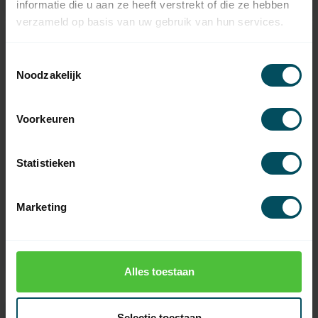
informatie die u aan ze heeft verstrekt of die ze hebben
verzameld op basis van uw gebruik van hun services.
Toestemmingsselectie
Noodzakelijk
Voorkeuren
Statistieken
ELERO
ELERO
RolSolar Akku-Pack
RolSolar M-868 DC-
Solarrohr-Motorenset
Marketing
Auf Lager
Auf Lager
84,95
319,95
Alles toestaan
Selectie toestaan