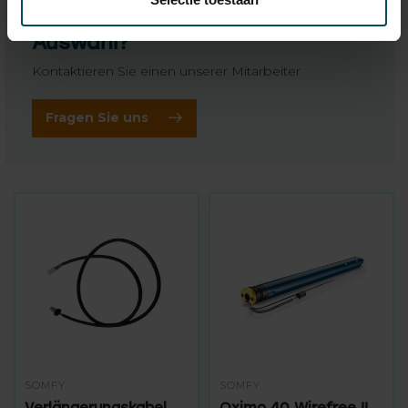
Benötigen Sie Hilfe bei der
Auswahl?
Kontaktieren Sie einen unserer Mitarbeiter
Fragen Sie uns
SOMFY
SOMFY
Verlängerungskabel
Oximo 40 Wirefree II