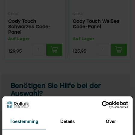
GEBA
GEBA
Cody Touch
Cody Touch Weißes
Schwarzes Code-
Code-Panel
Panel
Auf Lager
Auf Lager
129,95
125,95
Benötigen Sie Hilfe bei der
Auswahl?
Kontaktieren Sie einen unserer Mitarbeiter
Fragen Sie uns
Toestemming
Details
Over