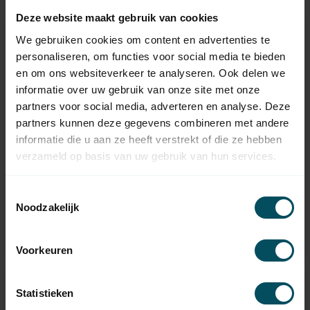
Deze website maakt gebruik van cookies
We gebruiken cookies om content en advertenties te
personaliseren, om functies voor social media te bieden
en om ons websiteverkeer te analyseren. Ook delen we
informatie over uw gebruik van onze site met onze
partners voor social media, adverteren en analyse. Deze
partners kunnen deze gegevens combineren met andere
informatie die u aan ze heeft verstrekt of die ze hebben
verzameld op basis van uw gebruik van hun services.
GEBA
GEBA
Schaltschrank Cody
Schaltkasten Cody
Toestemmingsselectie
Universal 1/1
Universal 2
Noodzakelijk
Auf Lager
Auf Lager
87,95
114,95
Voorkeuren
Statistieken