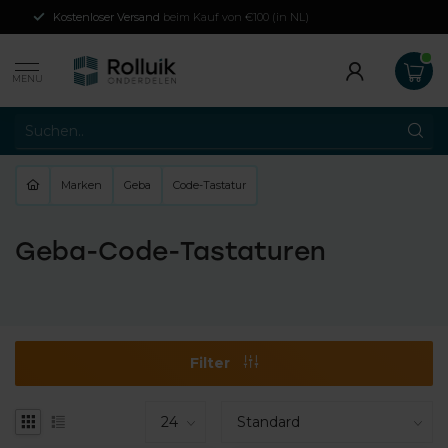
Kostenloser Versand
beim Kauf von €100 (in NL)
MENU
Marken
Geba
Code-Tastatur
Geba-Code-Tastaturen
Filter