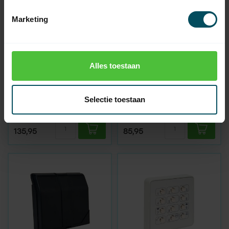
Marketing
Alles toestaan
GEBA
GEBA
Cody Quadra-Line
Schaltkasten Cody
Funkcodetafel
Light HF 1/2
Selectie toestaan
Auf Lager
Auf Lager
135,95
85,95