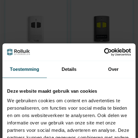
BENINCA
BENINCA
Toestemming
Details
Over
TO.GO 2 AK
TO.GO 2 VA-
Fernsteuerung 2-
Fernsteuerung 2-
Kanal
Kanal
Auf Lager
Auf Lager
Deze website maakt gebruik van cookies
We gebruiken cookies om content en advertenties te
34,95
34,95
personaliseren, om functies voor social media te bieden
en om ons websiteverkeer te analyseren. Ook delen we
informatie over uw gebruik van onze site met onze
partners voor social media, adverteren en analyse. Deze
partners kunnen deze gegevens combineren met andere