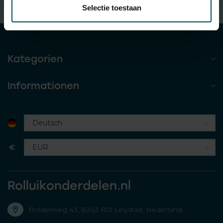
Selectie toestaan
Kostenloser Versand
beim Kauf von €100 (in NL)
Kategorien
Informationen
€
Rolluikonderdelen.nl
Bolderweg 43, 8243 RD Lelystad, Nederland