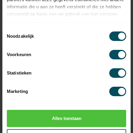
informatie die u aan ze heeft verstrekt of die ze hebben
verzameld op basis van uw gebruik van hun services.
Toestemmingsselectie
Noodzakelijk
BENINCA
BENINCA
TO.GO 4 AK
TO.GO 4 VA-
Fernsteuerung 4-
Fernsteuerung 4-
Voorkeuren
Kanal
Kanal
Auf Lager
Auf Lager
Statistieken
39,95
39,95
Marketing
Alles toestaan