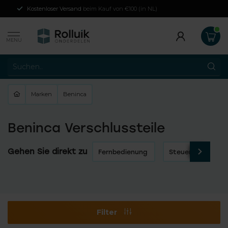
Kostenloser Versand
beim Kauf von €100 (in NL)
MENU
Marken
Beninca
Beninca Verschlussteile
Gehen Sie direkt zu
Fernbedienung
Steuerung des Au
Filter