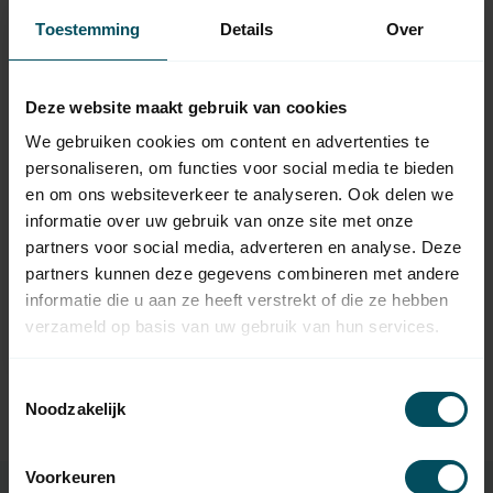
Toestemming
Details
Over
Deze website maakt gebruik van cookies
We gebruiken cookies om content en advertenties te
personaliseren, om functies voor social media te bieden
en om ons websiteverkeer te analyseren. Ook delen we
SOMMER
informatie over uw gebruik van onze site met onze
TX03-868-4 Modell
partners voor social media, adverteren en analyse. Deze
4020 - 4-Kanal Slider
Handsender
partners kunnen deze gegevens combineren met andere
Auf Lager
informatie die u aan ze heeft verstrekt of die ze hebben
verzameld op basis van uw gebruik van hun services.
54,95
Toestemmingsselectie
Noodzakelijk
Voorkeuren