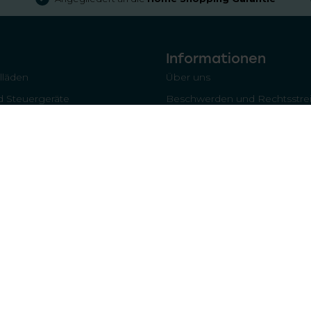
Informationen
llläden
Über uns
 Steuergeräte
Beschwerden und Rechtsstrei
läden
Home-Shopping-Garantie
Versand & Lieferung
Inhaltsverzeichnis
Haftungsausschluss
Datenschutzbestimmungen
Welches Teil/Komponente ben