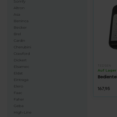
Somfy
Altron
Asa
Beninca
Becker
Brel
Cardin
Cherubini
Crawford
Dickert
TEDSEN
Elsamec
Auf Lager
Eldat
Bediente
Eintraga
Elero
167,95
Faac
Faher
Geba
High-Line