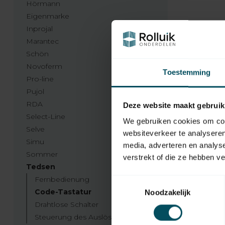
Hörmann
Eigenmarke
Inprojal
Marantec
Schön
Novoferm
Toestemming
Pro-line
Pujol
RDA
Deze website maakt gebruik
Select-Line
We gebruiken cookies om cont
Selve
websiteverkeer te analyseren
Simu
media, adverteren en analys
Sommer
verstrekt of die ze hebben v
Tedsen
Fernbedienung
Toestemmingsselectie
Code-Tastatur
Noodzakelijk
Drahtlose Schalter
Steuerung des Auslösers