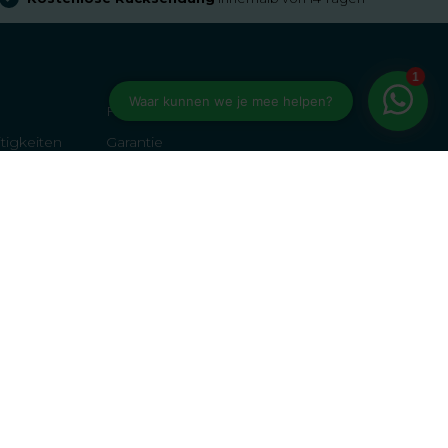
FAQs
tigkeiten
Garantie
Zahlungsmöglichkeiten
Rückkehr
Allgemeine Bedingungen und Konditionen
Cookie-Politik
Somfy Niederlande
ötige ich?
Überprüfung der Politik von Kiyoh