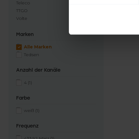
Teleco
TTGO
Volte
Marken
Alle Marken
Tedsen
Anzahl der Kanäle
4
(1)
Farbe
weiß
(1)
Frequenz
433,92 MHz
(1)