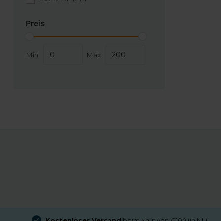
Preis
Min
Max
Kostenloser Versand
beim Kauf von €100 (in NL)