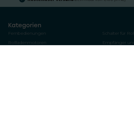
Kategorien
Fernbedienungen
Schalter für Ro
Rollladenmotoren
Empfänger und
Garagentore
Sicherheitsroll
Andere Teile/Komponenten
Bildschirme
Marken