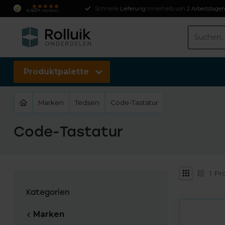
Schnelle
Lieferung
innerhalb von
2 Arbeitstage
4.457+
reviews
Produktpalette
Marken
Tedsen
Code-Tastatur
Code-Tastatur
1
Pr
Kategorien
Marken