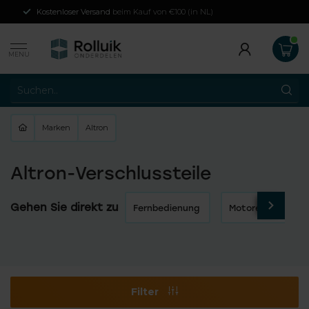
Kostenloser Versand
beim Kauf von €100 (in NL)
MENU
Marken
Altron
Altron-Verschlussteile
Gehen Sie direkt zu
Fernbedienung
Motoren für Rolll
Filter