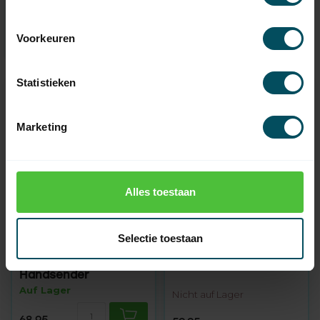
Fragen Sie uns
Voorkeuren
Statistieken
Marketing
Alles toestaan
ALTRON
ALTRON
Selectie toestaan
RT32 250-302 4-
RT42 250-315 1-Kanal-
Kanal-Easywave-
Deluxe Handsender
Handsender
Auf Lager
Nicht auf Lager
68,95