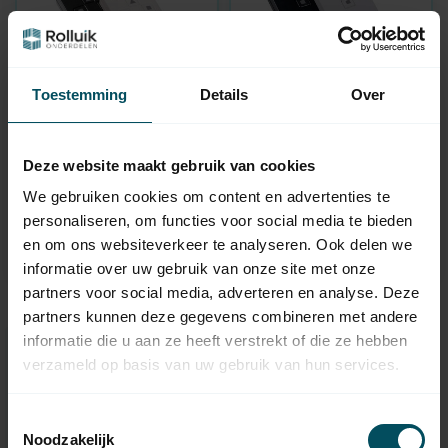
Toestemming
Details
Over
ALTRON
ALTRON
RT30 250-301 1-Kanal-
RT32 250-300 1-Kanal-
Deze website maakt gebruik van cookies
Mini-Handsender
Easywave-
Handsender
We gebruiken cookies om content en advertenties te
Auf Lager
Auf Lager
personaliseren, om functies voor social media te bieden
en om ons websiteverkeer te analyseren. Ook delen we
55,95
63,95
informatie over uw gebruik van onze site met onze
partners voor social media, adverteren en analyse. Deze
partners kunnen deze gegevens combineren met andere
informatie die u aan ze heeft verstrekt of die ze hebben
verzameld op basis van uw gebruik van hun services.
Benötigen Sie Hilfe bei der
Auswahl?
Toestemmingsselectie
Kontaktieren Sie einen unserer Mitarbeiter
Noodzakelijk