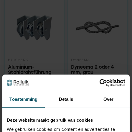
HUISMERK
DYNEEMA
Aluminium-
Dyneema 2 oder 4
Stahldrahtführung
mm, grau
Auf Lager
Nicht auf Lager
11,95
10,95
Toestemming
Details
Over
Deze website maakt gebruik van cookies
We gebruiken cookies om content en advertenties te