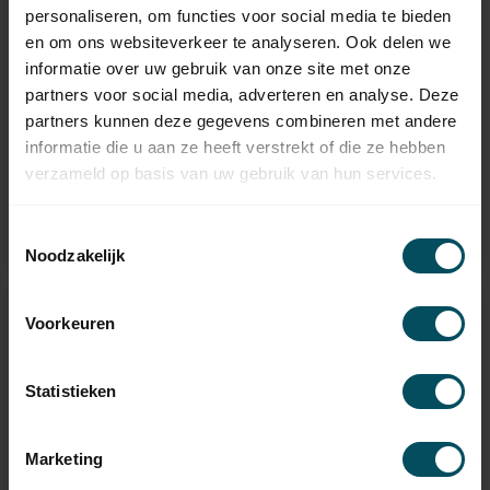
personaliseren, om functies voor social media te bieden
en om ons websiteverkeer te analyseren. Ook delen we
informatie over uw gebruik van onze site met onze
partners voor social media, adverteren en analyse. Deze
partners kunnen deze gegevens combineren met andere
HUISMERK
HUISMERK
informatie die u aan ze heeft verstrekt of die ze hebben
Stahldraht
Stahldraht
Stahl/verzinkt 2 mm
Stahl/verzinkt 3 mm
verzameld op basis van uw gebruik van hun services.
Auf Lager
Auf Lager
Toestemmingsselectie
4,95
6,95
Noodzakelijk
Voorkeuren
Statistieken
Marketing