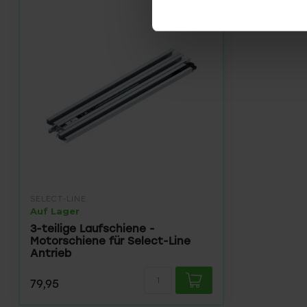
SELECT-LINE
Auf Lager
3-teilige Laufschiene -
Motorschiene für Select-Line
Antrieb
79,95