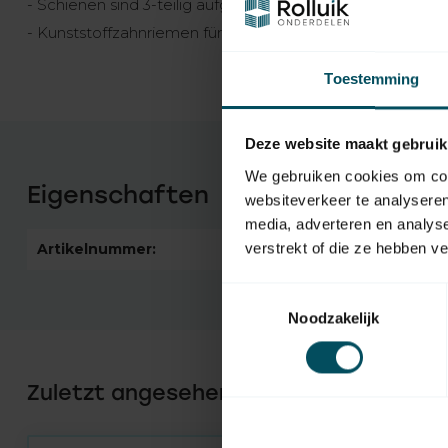
- Schienen sind 3-teilig aufgebaut
- Kunststoffzahnriemen für ruhigen und leisen Lauf
Toestemming
Deze website maakt gebruik
We gebruiken cookies om cont
Eigenschaften
websiteverkeer te analyseren
media, adverteren en analys
verstrekt of die ze hebben v
Artikelnummer:
5826
Toestemmingsselectie
Noodzakelijk
Zuletzt angesehen