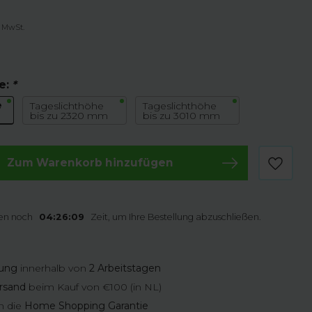
. MwSt.
e:
*
e
Tageslichthöhe
Tageslichthöhe
bis zu 2320 mm
bis zu 3010 mm
Zum Warenkorb hinzufügen
en noch
04:26:08
Zeit, um Ihre Bestellung abzuschließen.
rung
innerhalb von
2 Arbeitstagen
rsand
beim Kauf von €100 (in NL)
n die
Home Shopping Garantie