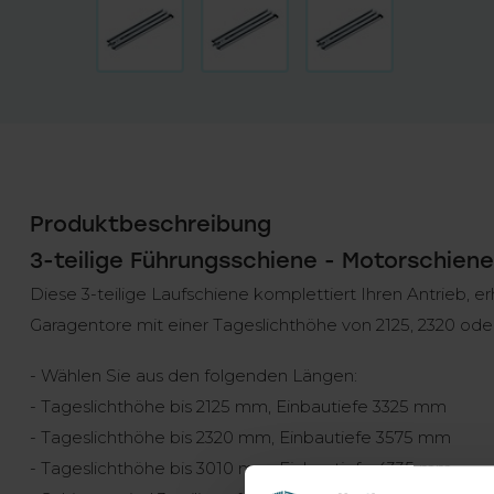
Produktbeschreibung
3-teilige Führungsschiene - Motorschiene
Diese 3-teilige Laufschiene komplettiert Ihren Antrieb, er
Garagentore mit einer Tageslichthöhe von 2125, 2320 od
- Wählen Sie aus den folgenden Längen:
- Tageslichthöhe bis 2125 mm, Einbautiefe 3325 mm
- Tageslichthöhe bis 2320 mm, Einbautiefe 3575 mm
- Tageslichthöhe bis 3010 mm, Einbautiefe 4335 mm