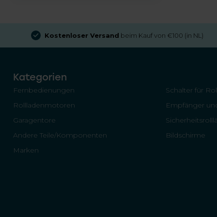
Kostenloser Versand
beim Kauf von €100 (in NL)
Kategorien
Fernbedienungen
Schalter für Ro
Rollladenmotoren
Empfänger und
Garagentore
Sicherheitsroll
Andere Teile/Komponenten
Bildschirme
Marken