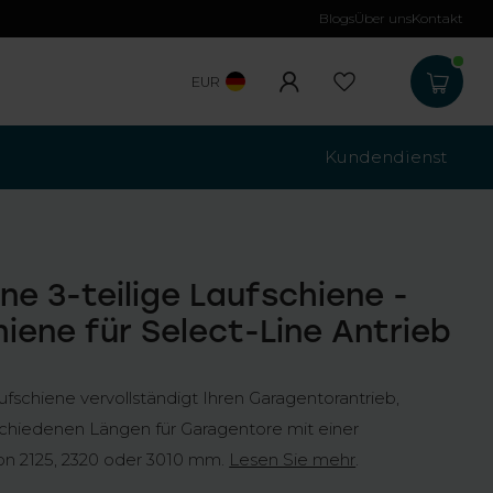
Blogs
Über uns
Kontakt
Kostenloser Versa
EUR
Kundendienst
ne 3-teilige Laufschiene -
iene für Select-Line Antrieb
aufschiene vervollständigt Ihren Garagentorantrieb,
erschiedenen Längen für Garagentore mit einer
on 2125, 2320 oder 3010 mm.
Lesen Sie mehr
.