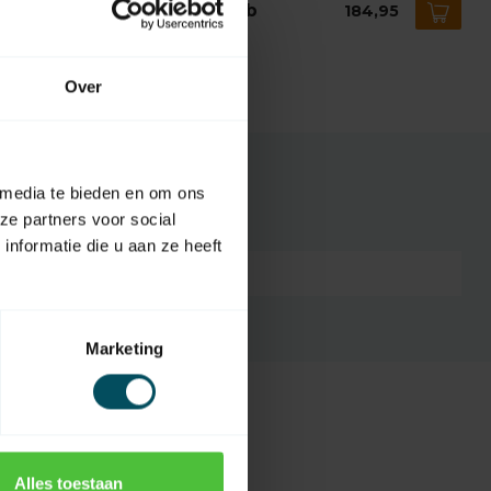
lect-Line Garagentorantrieb
184,95
 Lager
Over
 media te bieden en om ons
ze partners voor social
nformatie die u aan ze heeft
5399
Marketing
Alles toestaan