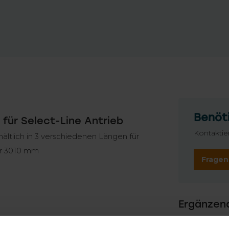
Benöti
 für Select-Line Antrieb
Kontaktie
hältlich in 3 verschiedenen Längen für
er 3010 mm
Fragen
Ergänzen
SEL