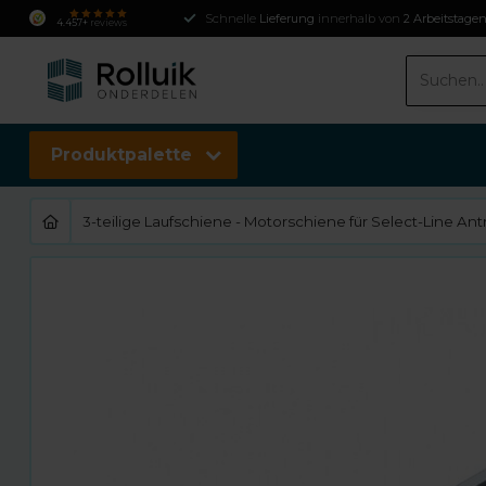
Schnelle
Lieferung
innerhalb von
2 Arbeitstage
4.457+
reviews
Produktpalette
3-teilige Laufschiene - Motorschiene für Select-Line Ant