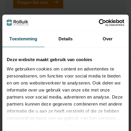
Fragen Sie uns
Ergänzende Produkte
Toestemming
Details
Over
TypeError: Failed to fetch
https://www.rolluikonderdelen.nl/de/marken/selve/rollladenm
otor-anpassungssaetze/typ-1-ab-40-mm-bis-zu-13-nm-5/
Deze website maakt gebruik van cookies
We gebruiken cookies om content en advertenties te
personaliseren, om functies voor social media te bieden
en om ons websiteverkeer te analyseren. Ook delen we
Eigenschaften
informatie over uw gebruik van onze site met onze
partners voor social media, adverteren en analyse. Deze
partners kunnen deze gegevens combineren met andere
Artikelnummer:
2704
informatie die u aan ze heeft verstrekt of die ze hebben
EAN Code
7432257292267
verzameld op basis van uw gebruik van hun services.
SKU
28 83 18 + 28 83 19