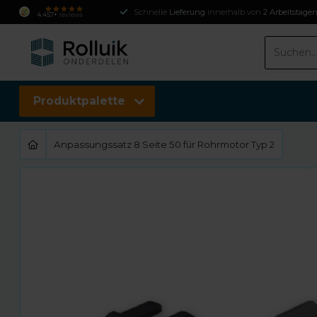
Schnelle
Lieferung
innerhalb von
2 Arbeitstage
4.457+
reviews
Produktpalette
Anpassungssatz 8 Seite 50 für Rohrmotor Typ 2