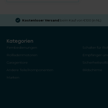
Kostenloser Versand
beim Kauf von €100 (in NL)
Kategorien
Fernbedienungen
Schalter für Ro
Rollladenmotoren
Empfänger und
Garagentore
Sicherheitsroll
Andere Teile/Komponenten
Bildschirme
Marken