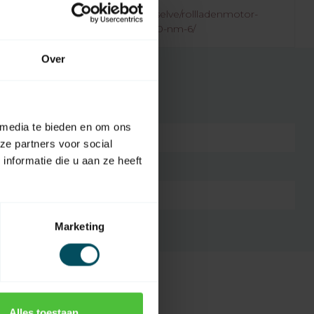
.rolluikonderdelen.nl/de/marken/selve/rollladenmotor-
saetze/typ-2-von-50-mm-6-bis-50-nm-6/
Over
 media te bieden en om ons
7432257081014
ze partners voor social
nformatie die u aan ze heeft
Selve Typ 2
Kunststoff
Marketing
Alles toestaan