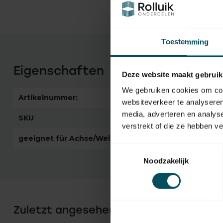
Toestemming
Eigenschaften
Deze website maakt gebruik
We gebruiken cookies om cont
Artikelnummer:
1889
websiteverkeer te analyseren
media, adverteren en analys
SKU
288219 + 288026
verstrekt of die ze hebben v
geeignet für Achse/Welle
8 Seite 50
Toestemmingsselectie
Noodzakelijk
Zuletzt angesehen