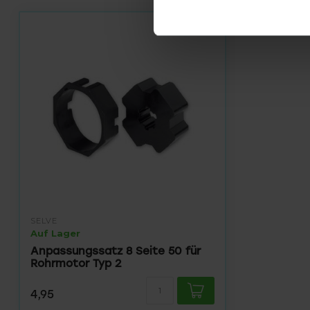
SELVE
Auf Lager
Anpassungssatz 8 Seite 50 für
Rohrmotor Typ 2
4,95