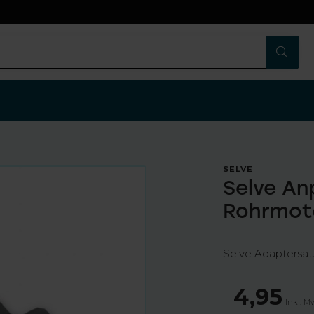
n
SELVE
Selve An
Rohrmoto
Selve Adaptersat
4,95
Inkl. M