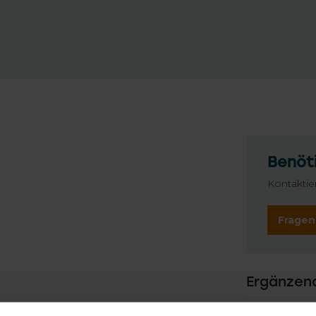
Benöti
Kontaktie
Fragen
Ergänzen
TypeError: 