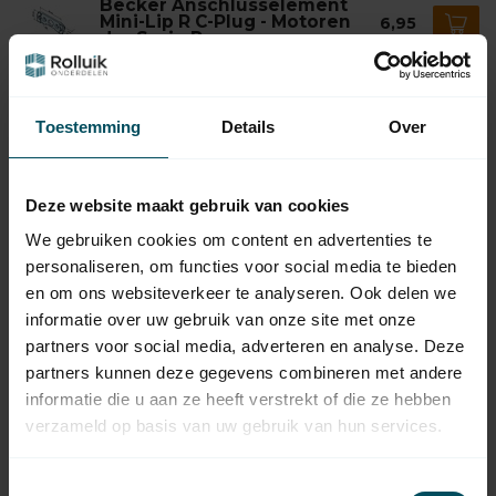
Becker Anschlusselement
Mini-Lip R C-Plug - Motoren
6,95
der Serie R
Auf Lager
BECKER
Toestemming
Details
Over
Becker Motorlager P-R mit
Sperrklinke für Mini-lip -
4,95
Motoren der Serien P und R
Auf Lager
Deze website maakt gebruik van cookies
We gebruiken cookies om content en advertenties te
BECKER
personaliseren, om functies voor social media te bieden
Becker Anschlusselement
6,95
B-lip R - Motoren der Serie R
en om ons websiteverkeer te analyseren. Ook delen we
Auf Lager
informatie over uw gebruik van onze site met onze
partners voor social media, adverteren en analyse. Deze
partners kunnen deze gegevens combineren met andere
BECKER
Becker Motorlager R 85x85
informatie die u aan ze heeft verstrekt of die ze hebben
für B-Lippe - R-Serie
10,95
Motoren
verzameld op basis van uw gebruik van hun services.
Auf Lager
Toestemmingsselectie