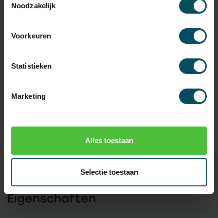
BECKER
Noodzakelijk
Becker Anpassungssatz Ø
6,95
70 x 1,5 - Motoren der Serie R
Auf Lager
Voorkeuren
BECKER
Becker Anpassungssatz Ø
Statistieken
63 x 1,5 mit Tuchschlitz -
7,95
Motoren der Serie R
Auf Lager
Marketing
BECKER
Becker Anpassungssatz Ø
8,95
78 x 1,5 - Motoren der Serie R
Alles toestaan
Auf Lager
Selectie toestaan
Eigenschaften