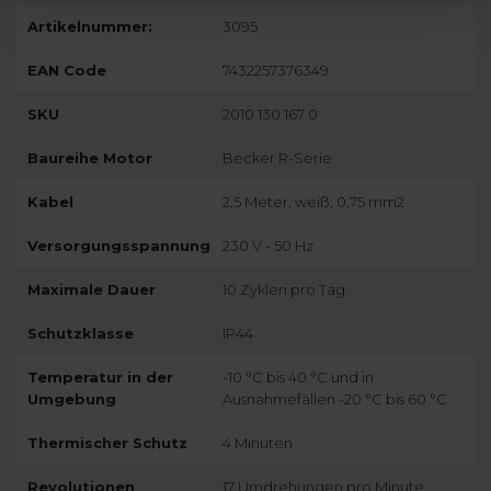
Artikelnummer:
3095
EAN Code
7432257376349
SKU
2010 130 167 0
Baureihe Motor
Becker R-Serie
Kabel
2,5 Meter, weiß, 0,75 mm2
Versorgungsspannung
230 V - 50 Hz
Maximale Dauer
10 Zyklen pro Tag
Schutzklasse
IP44
Temperatur in der
-10 °C bis 40 °C und in
Umgebung
Ausnahmefällen -20 °C bis 60 °C
Thermischer Schutz
4 Minuten
Revolutionen
17 Umdrehungen pro Minute