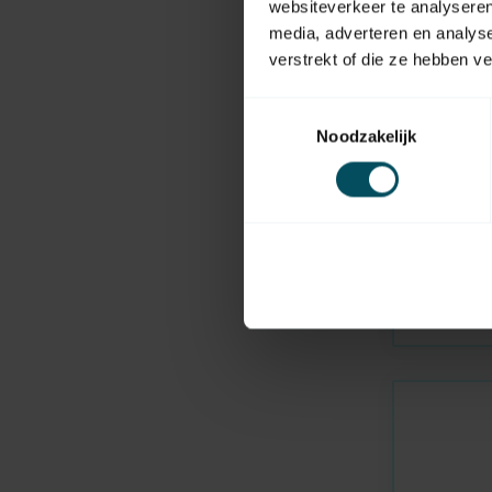
websiteverkeer te analyseren
media, adverteren en analys
verstrekt of die ze hebben v
Toestemmingsselectie
Noodzakelijk
ALUTECH
Auf Lager
Kunststof
1,25