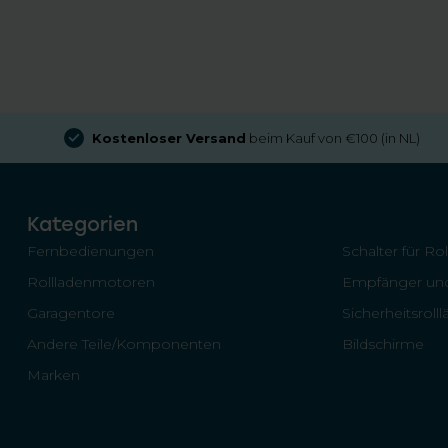
Kostenloser Versand
beim Kauf von €100 (in NL)
Kategorien
Fernbedienungen
Schalter für Ro
Rollladenmotoren
Empfänger und
Garagentore
Sicherheitsroll
Andere Teile/Komponenten
Bildschirme
Marken