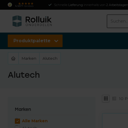
Schnelle
Lieferung
innerhalb von
2 Arbeitstage
4.457+
reviews
Produktpalette
Marken
Alutech
Alutech
10
P
Marken
Alle Marken