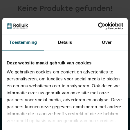
Keine Produkte gefunden!
WEITER EINKAUFEN
Toestemming
Details
Over
Deze website maakt gebruik van cookies
We gebruiken cookies om content en advertenties te
personaliseren, om functies voor social media te bieden
en om ons websiteverkeer te analyseren. Ook delen we
Kostenloser Versand
beim Kauf von €100 (in NL)
informatie over uw gebruik van onze site met onze
partners voor social media, adverteren en analyse. Deze
partners kunnen deze gegevens combineren met andere
informatie die u aan ze heeft verstrekt of die ze hebben
Kategorien
verzameld op basis van uw gebruik van hun services.