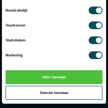
Informationen
Toestemmingsselectie
Noodzakelijk
Voorkeuren
€
Statistieken
Rolluikonderdelen.nl
Marketing
Bolderweg 43, 8243 RD Lelystad, Nederland
088-3667373
Alles toestaan
088-3667373
Selectie toestaan
info@rolluikonderdelen.nl