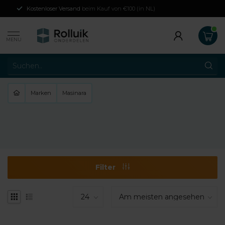
Kostenloser Versand
beim Kauf von €100 (in NL)
MENU
Marken
Masinara
Filter