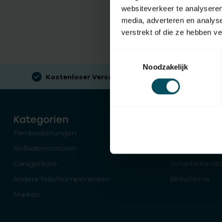
websiteverkeer te analyseren
media, adverteren en analys
verstrekt of die ze hebben v
Toestemmingsselectie
Noodzakelijk
Kostenloser Versand
beim Kauf von €100 (in NL)
Kategorien
Fernbedienungen
Schalter für Ro
Rollladenmotoren
Empfänger und
Garagentore
Sicherheitsroll
Andere Teile/Komponenten
Bildschirme
Marken