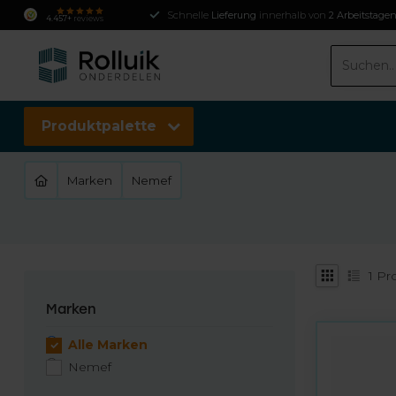
Schnelle
Lieferung
innerhalb von
2 Arbeitstage
4.457+
reviews
Produktpalette
Marken
Nemef
1
Pr
Marken
Alle Marken
Nemef