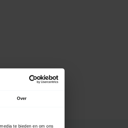
Over
 media te bieden en om ons