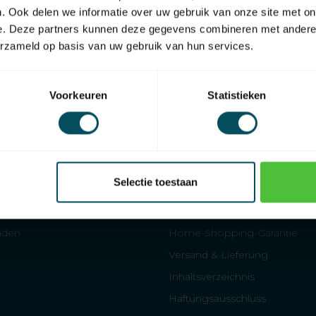
. Ook delen we informatie over uw gebruik van onze site met on
e. Deze partners kunnen deze gegevens combineren met andere i
erzameld op basis van uw gebruik van hun services.
Voorkeuren
Statistieken
Angegliedert an die
Home Shopping Garantie
Informationen
Selectie toestaan
llläden
Über uns
 Steuergeräte
Beschwerden und Rechtsstrei
läden
Home-Shopping-Garantie
Versand & Lieferung
Inhaltsverzeichnis
Haftungsausschluss