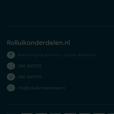
Rolluikonderdelen.nl
Bolderweg 43, 8243 RD Lelystad, Nederland
088-3667373
088-3667373
info@rolluikonderdelen.nl