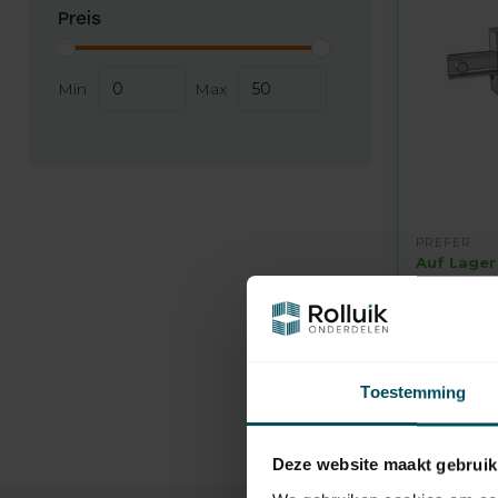
Preis
Min
Max
PREFER
Auf Lager
Drehstan
Europrofi
49,95
Toestemming
Deze website maakt gebruik