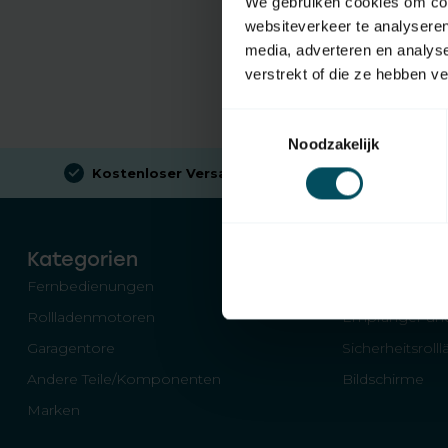
We gebruiken cookies om cont
websiteverkeer te analyseren
media, adverteren en analys
verstrekt of die ze hebben v
Toestemmingsselectie
Noodzakelijk
Kostenloser Versand
beim Kauf von €100 (in NL)
Kategorien
Fernbedienungen
Schalter für Ro
Rollladenmotoren
Empfänger und
Garagentore
Sicherheitsroll
Andere Teile/Komponenten
Bildschirme
Marken