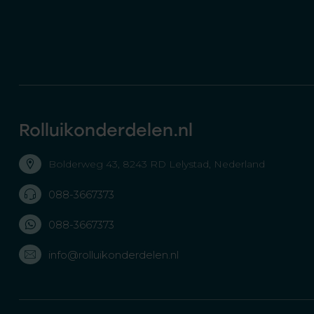
Rolluikonderdelen.nl
Bolderweg 43, 8243 RD Lelystad, Nederland
088-3667373
088-3667373
info@rolluikonderdelen.nl