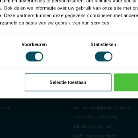
ent en advertenties te personaliseren, om functies voor social
. Ook delen we informatie over uw gebruik van onze site met on
e. Deze partners kunnen deze gegevens combineren met andere i
erzameld op basis van uw gebruik van hun services.
Voorkeuren
Statistieken
Angegliedert an die
Home Shopping Garantie
Informationen
Selectie toestaan
llläden
Über uns
 Steuergeräte
Beschwerden und Rechtsstrei
läden
Home-Shopping-Garantie
Versand & Lieferung
Inhaltsverzeichnis
Haftungsausschluss