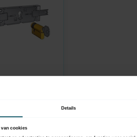
genschloss passend für
lzylinder
Details
 van cookies