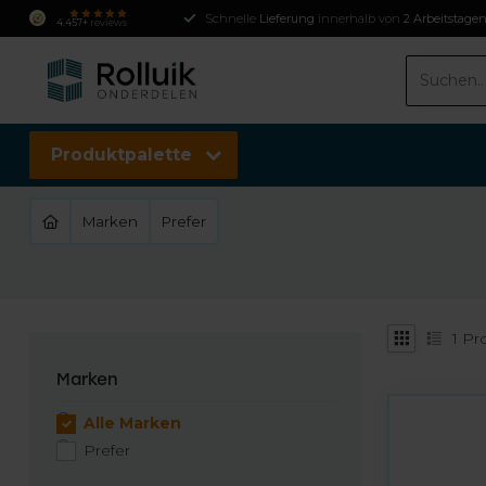
Schnelle
Lieferung
innerhalb von
2 Arbeitstage
4.457+
reviews
Produktpalette
Marken
Prefer
1
Pr
Marken
Alle Marken
Prefer