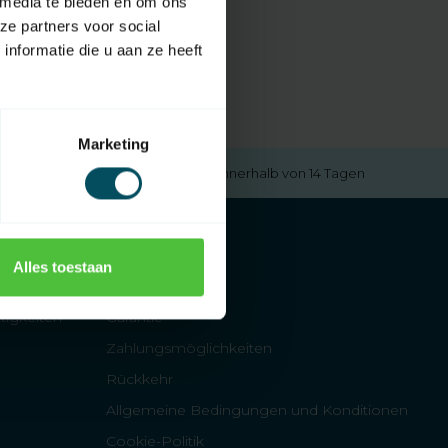
 media te bieden en om ons
ze partners voor social
nformatie die u aan ze heeft
Marketing
Kostenlose Rücksendung
innerhalb von 14 Tagen
Alles toestaan
FAQs
tigkeiten
Garantie
Zahlungsmöglichkeiten
Rückkehr
Allgemeine Bedingungen und Konditionen
Cookie-Politik