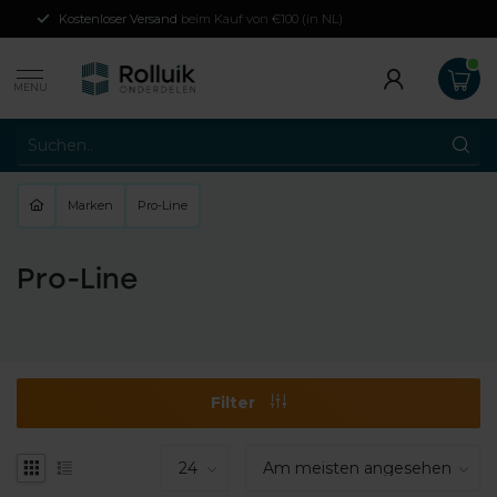
Kostenloser Versand
beim Kauf von €100 (in NL)
MENU
Marken
Pro-Line
Pro-Line
Filter