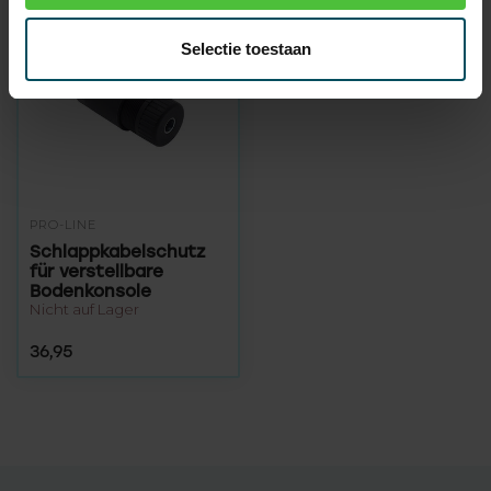
Selectie toestaan
PRO-LINE
Schlappkabelschutz
für verstellbare
Bodenkonsole
Nicht auf Lager
36,95