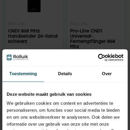
PRO-LINE
PRO-LINE
CND1 868 MHz
Pro-Line CND1
Handsender 24-Kanal
Universal-
schwarz
Fernempfänger 868
Mhz
Auf Lager
Auf Lager
74,95
89,95
Toestemming
Details
Over
Deze website maakt gebruik van cookies
Benötigen Sie Hilfe bei der
We gebruiken cookies om content en advertenties te
Auswahl?
personaliseren, om functies voor social media te bieden
Kontaktieren Sie einen unserer Mitarbeiter
en om ons websiteverkeer te analyseren. Ook delen we
informatie over uw gebruik van onze site met onze
Fragen Sie uns