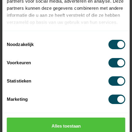
partners voor social media, adverteren en analyse. Deze
partners kunnen deze gegevens combineren met andere
informatie die u aan ze heeft verstrekt of die ze hebben
verzameld op basis van uw gebruik van hun services.
Toestemmingsselectie
Noodzakelijk
Voorkeuren
Statistieken
PRO-LINE
PRO-LINE
Kette als
CND1 Auf-Stopp-Ab-
Verbindungsglied
Tasten
Marketing
Auf Lager
Auf Lager
4,95
24,95
Alles toestaan