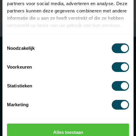
partners voor social media, adverteren en analyse. Deze
partners kunnen deze gegevens combineren met andere
informatie die u aan ze heeft verstrekt of die ze hebben
verzameld op basis van uw gebruik van hun services.
Kostenloser Versand
beim Kauf von €100 (in NL)
Toestemmingsselectie
Noodzakelijk
Kategorien
Voorkeuren
Informationen
Statistieken
Marketing
€
Alles toestaan
Rolluikonderdelen.nl