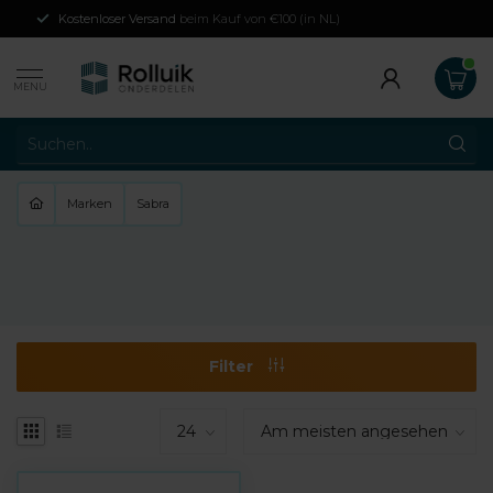
Kostenloser Versand
beim Kauf von €100 (in NL)
MENU
Marken
Sabra
Filter