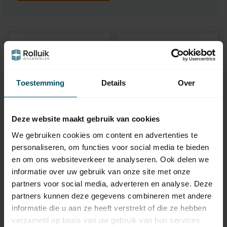
Toestemming
Details
Over
Deze website maakt gebruik van cookies
We gebruiken cookies om content en advertenties te
SOMFY
SOMFY
personaliseren, om functies voor social media te bieden
LT60 HiPro-Rohrmotor
Motorkabel weiß, 4-
en om ons websiteverkeer te analyseren. Ook delen we
adrig (WT)
informatie over uw gebruik van onze site met onze
Auf Lager
Auf Lager
partners voor social media, adverteren en analyse. Deze
219,95
14,95
partners kunnen deze gegevens combineren met andere
informatie die u aan ze heeft verstrekt of die ze hebben
verzameld op basis van uw gebruik van hun services.