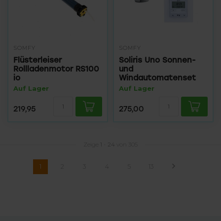
SOMFY
SOMFY
Flüsterleiser
Soliris Uno Sonnen-
Rollladenmotor RS100
und
io
Windautomatenset
Auf Lager
Auf Lager
219,95
275,00
Zeige
1
-
24
von 305
1
2
3
4
5
13