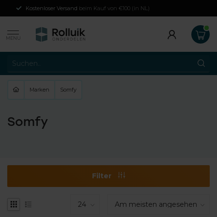
Kostenloser Versand
beim Kauf von €100 (in NL)
MENU
Marken
Somfy
Somfy
Filter