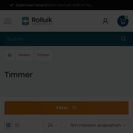
Kostenloser Versand
beim Kauf von €100 (in NL)
MENU
Marken
Timmer
Timmer
Filter