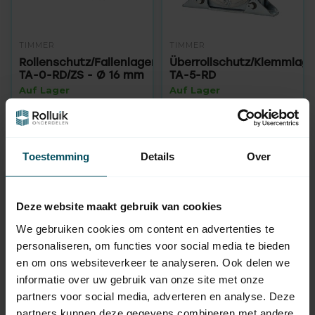
TIMMER
TIMMER
Rollenschutz/Fallenlager
Überrollschutz/Klemmlage
TA-0-RD/ZS - Ø 16 mm
TA-5-RD
Auf Lager
Auf Lager
149,95
1.750,00
Toestemming
Details
Over
Benötigen Sie Hilfe bei der
Deze website maakt gebruik van cookies
Auswahl?
We gebruiken cookies om content en advertenties te
Kontaktieren Sie einen unserer Mitarbeiter
personaliseren, om functies voor social media te bieden
en om ons websiteverkeer te analyseren. Ook delen we
Fragen Sie uns
informatie over uw gebruik van onze site met onze
partners voor social media, adverteren en analyse. Deze
partners kunnen deze gegevens combineren met andere