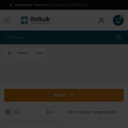
Kostenloser Versand
beim Kauf von €100 (in NL)
MENU
Marken
Yubii
Filter