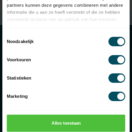
partners kunnen deze gegevens combineren met andere
informatie die u aan ze heeft verstrekt of die ze hebben
Kostenloser Versand
beim Kauf von €100 (in NL)
verzameld op basis van uw gebruik van hun services.
Toestemmingsselectie
Noodzakelijk
Kategorien
Voorkeuren
Informationen
Statistieken
Marketing
€
Rolluikonderdelen.nl
Alles toestaan