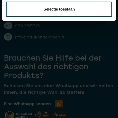
Bolderweg 43, 8243 RD Lelystad, Nederland
Selectie toestaan
088-3667373
088-3667373
info@rolluikonderdelen.nl
Brauchen Sie Hilfe bei der
Auswahl des richtigen
Produkts?
Schicken Sie uns eine Whatsapp und wir helfen
Ihnen, die richtige Wahl zu treffen!
Eine Whatsapp senden