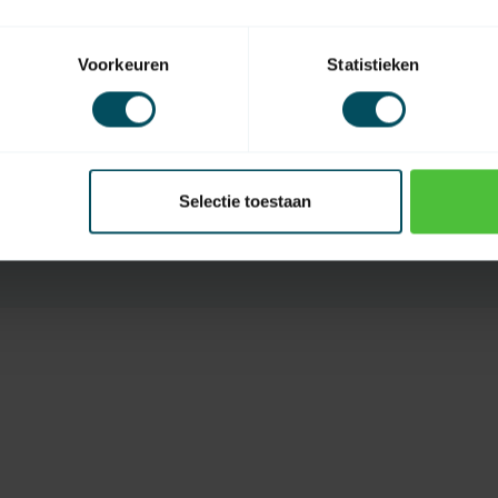
Anzahl der Kanäle
Voorkeuren
Statistieken
Inklusive Batterie(n)
Wiederaufladbare Batter
e
Anzeige
Selectie toestaan