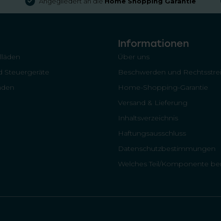
Angegliedert an die
Home Shopping Garantie
Informationen
llläden
Über uns
 Steuergeräte
Beschwerden und Rechtsstrei
läden
Home-Shopping-Garantie
Versand & Lieferung
Inhaltsverzeichnis
Haftungsausschluss
Datenschutzbestimmungen
Welches Teil/Komponente ben