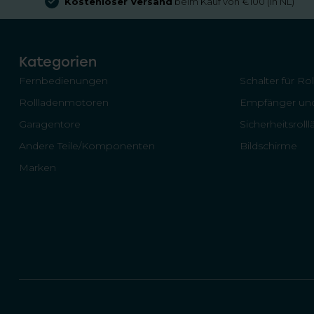
Kostenloser Versand
beim Kauf von €100 (in NL)
Kategorien
Fernbedienungen
Schalter für Ro
Rollladenmotoren
Empfänger und
Garagentore
Sicherheitsroll
Andere Teile/Komponenten
Bildschirme
Marken