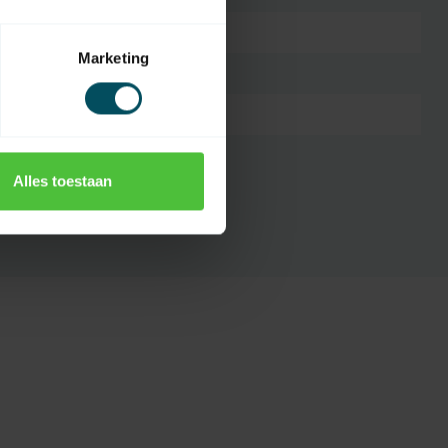
1 Kanal
Marketing
ie(n)
keine
Nein
Alles toestaan