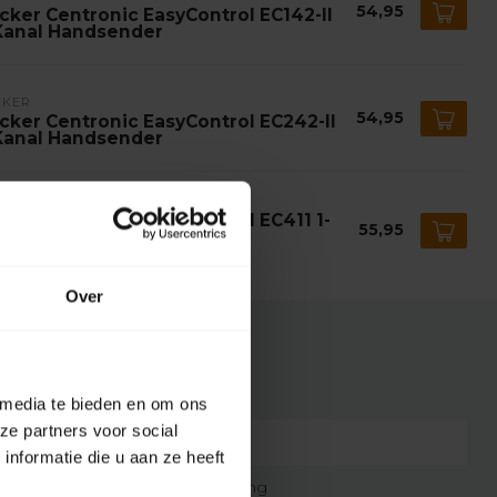
54,95
cker Centronic EasyControl EC142-II
Kanal Handsender
CKER
54,95
cker Centronic EasyControl EC242-II
Kanal Handsender
CKER
cker Centronic EasyControl EC411 1-
55,95
nal Wandsender
 Lager
Over
 media te bieden en om ons
ze partners voor social
7432257397351
nformatie die u aan ze heeft
Original-Fernbedienung