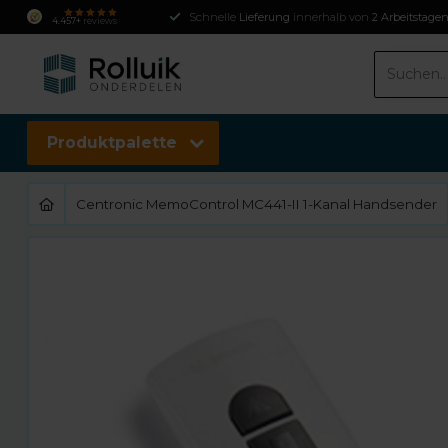
Schnelle
Lieferung
innerhalb von
2 Arbeitstage
4.457+
reviews
Produktpalette
Centronic MemoControl MC441-II 1-Kanal Handsender