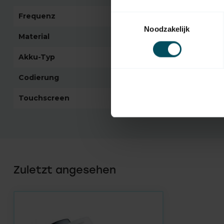
Frequenz
868,3 MHz
Toestemmingsselectie
Noodzakelijk
Material
Kunststoff
Akku-Typ
CR2430
Codierung
selbstlernender Cod
Touchscreen
Nein
Zuletzt angesehen