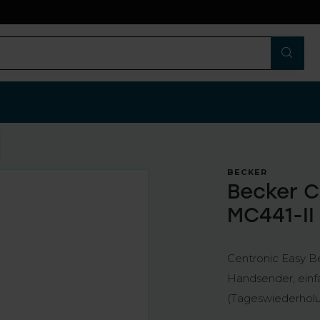
n
BECKER
Becker 
MC441-II
Centronic Easy B
Handsender, einf
(Tageswiederhol