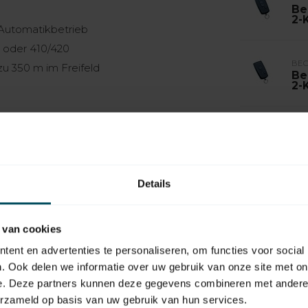
Be
2-
 Automatikbetrieb
 oder 410/420
BE
u 350 m im Freifeld
Be
2-
rmotor
BE
Be
Ka
Auf
Details
 van cookies
ent en advertenties te personaliseren, om functies voor social
. Ook delen we informatie over uw gebruik van onze site met on
EAN Code
e. Deze partners kunnen deze gegevens combineren met andere i
erzameld op basis van uw gebruik van hun services.
Typ des Handsenders