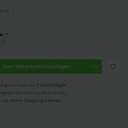
. MwSt.
e:
*
rz
Zum Warenkorb hinzufügen
rung
innerhalb von
2 Arbeitstagen
rsand
beim Kauf von €100 (in NL)
n die
Home Shopping Garantie