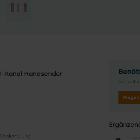
Benöti
 1-Kanal Handsender
Kontaktie
Fragen
Ergänzen
 Wiederholung)
BE