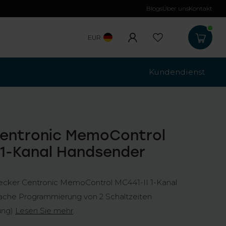
Blogs
Über uns
Kontakt
Kostenloser Versa
EUR
Kundendienst
Centronic MemoControl
 1-Kanal Handsender
ecker Centronic MemoControl MC441-II 1-Kanal
ache Programmierung von 2 Schaltzeiten
ung)
Lesen Sie mehr
.