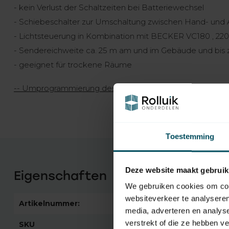
- kein Verlust der Schaltzeiten bei Batteriewechsel
- Schiebeschalter zur Umschaltung zwischen Hand- und
- Lichtsteuerung in Kombination mit BECKER VC180 , 220
- Sendereichweite ca. 25 m am und im Gebäude und bis z
- geeignet für trockene Räume
-- Umprogrammierung des Handsenders im Becker Roh
Toestemming
Deze website maakt gebruik
Eigenschaften
We gebruiken cookies om cont
websiteverkeer te analyseren
Artikelnummer:
3333
media, adverteren en analys
verstrekt of die ze hebben v
SKU
4034 000 204 0