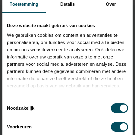
Toestemming
Details
Over
Deze website maakt gebruik van cookies
Eigenschaften
We gebruiken cookies om content en advertenties te
personaliseren, om functies voor social media te bieden
en om ons websiteverkeer te analyseren. Ook delen we
Artikelnummer:
3638
informatie over uw gebruik van onze site met onze
EAN Code
7432257485416
partners voor social media, adverteren en analyse. Deze
partners kunnen deze gegevens combineren met andere
SKU
29 77 15
informatie die u aan ze heeft verstrekt of die ze hebben
verzameld op basis van uw gebruik van hun services.
Typ des
Original-Fernbedienung
Handsenders
Toestemmingsselectie
Frequenz
868 MHZ
Noodzakelijk
Anzahl der Kanäle
5
Voorkeuren
Abmessungen
42x133