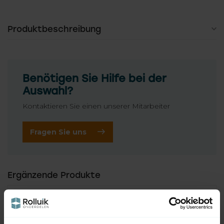
Produktbeschreibung
Benötigen Sie Hilfe bei der
Auswahl?
Kontaktieren Sie einen unserer Mitarbeiter
Fragen Sie uns
Ergänzende Produkte
TypeError: Failed to fetch
https://www.rolluikonderdelen.nl/de/marken/selve/fernb
edienung/