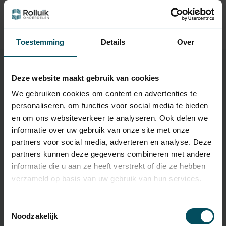
MARANTEC
61,95
Marantec Digital 339, 1-
Kanal-Mehrbit-Empfänger
Toestemming
Details
Over
Deze website maakt gebruik van cookies
Eigenschaften
We gebruiken cookies om content en advertenties te
personaliseren, om functies voor social media te bieden
en om ons websiteverkeer te analyseren. Ook delen we
Artikelnummer:
4933
informatie over uw gebruik van onze site met onze
partners voor social media, adverteren en analyse. Deze
EAN Code
7432257893808
partners kunnen deze gegevens combineren met andere
SKU
88734
informatie die u aan ze heeft verstrekt of die ze hebben
verzameld op basis van uw gebruik van hun services.
Typ des
Original-Fernbedienung
Handsenders
Toestemmingsselectie
Frequenz
433 MHz
Noodzakelijk