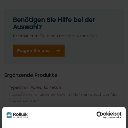
Benötigen Sie Hilfe bei der
Auswahl?
Kontaktieren Sie einen unserer Mitarbeiter
Fragen Sie uns
Ergänzende Produkte
TypeError: Failed to fetch
https://www.rolluikonderdelen.nl/de/marken/schoen/dra
htlose-schalter/