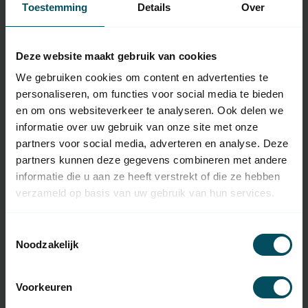
Eigenschaften
Toestemming
Details
Over
Artikelnummer:
5970
Deze website maakt gebruik van cookies
We gebruiken cookies om content en advertenties te
EAN Code
7432257876849
personaliseren, om functies voor social media te bieden
SKU
DOMIW1 + 556.00001
en om ons websiteverkeer te analyseren. Ook delen we
informatie over uw gebruik van onze site met onze
Typ des
originale Fernbedienung
partners voor social media, adverteren en analyse. Deze
Handsenders
partners kunnen deze gegevens combineren met andere
informatie die u aan ze heeft verstrekt of die ze hebben
Frequenz
433,92 MHz
verzameld op basis van uw gebruik van hun services.
Anzahl der Kanäle
1
Toestemmingsselectie
Abmessungen
80c80x12 mm (hxbxd)
Noodzakelijk
Gewicht
27 Gramm
Voorkeuren
Material
Kunststoff