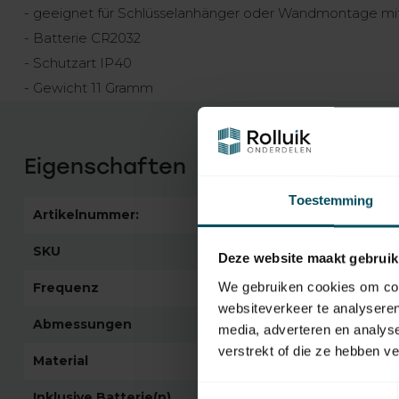
- geeignet für Schlüsselanhänger oder Wandmontage mi
- Batterie CR2032
- Schutzart IP40
- Gewicht 11 Gramm
Eigenschaften
Toestemming
Artikelnummer:
2446
SKU
ON9E
Deze website maakt gebruik
We gebruiken cookies om cont
Frequenz
433,92MHZ
websiteverkeer te analyseren
Abmessungen
44x55x10 mm
media, adverteren en analys
verstrekt of die ze hebben v
Material
Kunststoff
Toestemmingsselectie
Inklusive Batterie(n)