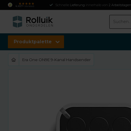
Schnelle
Lieferung
innerhalb von
2 Arbeitstage
4.457+
reviews
Produktpalette
Era One ON9E 9-Kanal Handsender