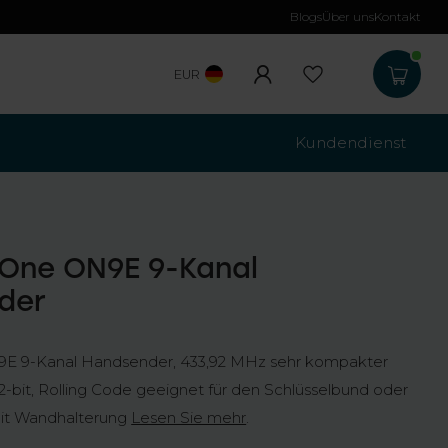
Blogs
Über uns
Kontakt
Kostenloser Versa
EUR
Kundendienst
 One ON9E 9-Kanal
der
9E 9-Kanal Handsender, 433,92 MHz sehr kompakter
-bit, Rolling Code geeignet für den Schlüsselbund oder
t Wandhalterung
Lesen Sie mehr
.