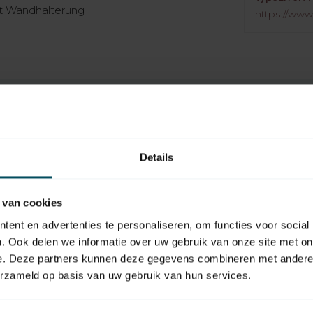
t Wandhalterung
https://www
Details
EAN Code
Typ des Handsenders
 van cookies
ent en advertenties te personaliseren, om functies voor social
Anzahl der Kanäle
. Ook delen we informatie over uw gebruik van onze site met on
Gewicht
e. Deze partners kunnen deze gegevens combineren met andere i
erzameld op basis van uw gebruik van hun services.
Farbe
Akku-Typ