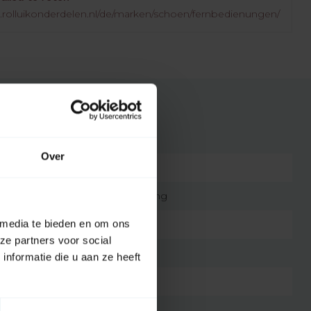
.rolluikonderdelen.nl/de/marken/schoen/fernbedienungen/
Over
7432257269245
Original-Fernbedienung
 media te bieden en om ons
9
ze partners voor social
11 Gramm
nformatie die u aan ze heeft
schwarz
CR2032