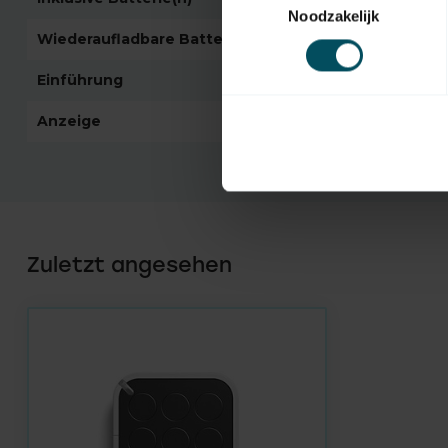
Noodzakelijk
Wiederaufladbare Batterie(n)
keine
Einführung
2017
Anzeige
Nein
Zuletzt angesehen