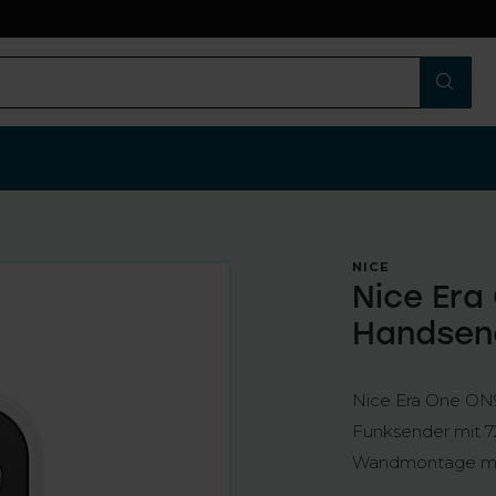
n
NICE
Nice Era
Handsen
Nice Era One ON
Funksender mit 72
Wandmontage mi