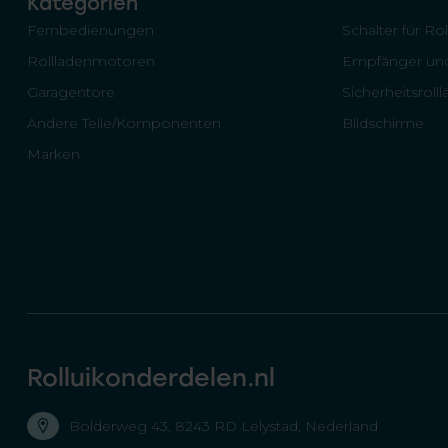
Kategorien
Fernbedienungen
Schalter für Ro
Rollladenmotoren
Empfänger und
Garagentore
Sicherheitsroll
Andere Teile/Komponenten
Bildschirme
Marken
Rolluikonderdelen.nl
Bolderweg 43, 8243 RD Lelystad, Nederland