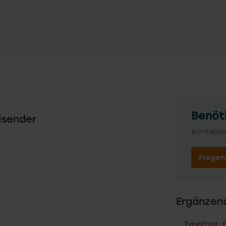
Benöti
dsender
Kontaktie
Fragen
Ergänzen
TypeError: 