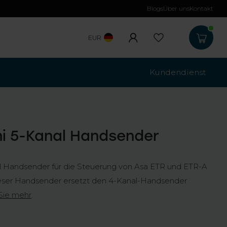
Blogs
Über uns
Kontakt
Kostenloser Versa
EUR
Kundendienst
ini 5-Kanal Handsender
nal Handsender für die Steuerung von Asa ETR und ETR-A
eser Handsender ersetzt den 4-Kanal-Handsender
Sie mehr
.