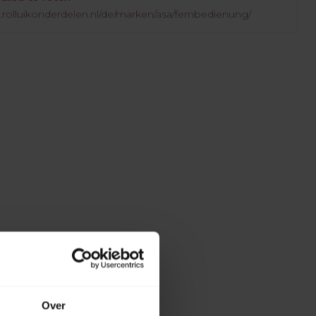
.rolluikonderdelen.nl/de/marken/asa/fernbedienung/
Over