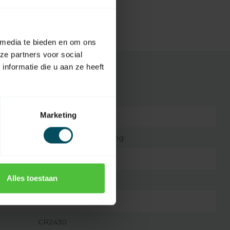
 media te bieden en om ons
ze partners voor social
nformatie die u aan ze heeft
Marketing
7432257274294
Original-Fernbedienung
1
Alles toestaan
45 g
weiß und schwarz
CR2430