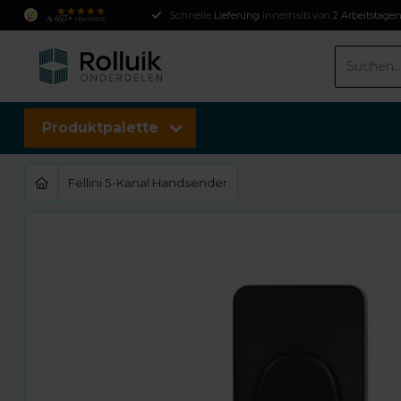
Schnelle
Lieferung
innerhalb von
2 Arbeitstage
4.457+
reviews
Produktpalette
Fellini 5-Kanal Handsender