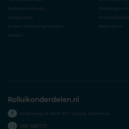
Rollladenmotoren
Empfänger und
Garagentore
Sicherheitsroll
Andere Teile/Komponenten
Bildschirme
Marken
Rolluikonderdelen.nl
Bolderweg 43, 8243 RD Lelystad, Nederland
088-3667373