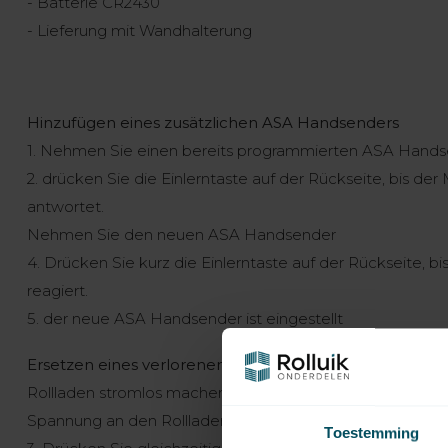
- Batterie CR2430
- Lieferung mit Wandhalterung
Hinzufügen eines zusätzlichen ASA Handsenders
1. Nehmen Sie einen bereits programmierten ASA Hand
2. drücken Sie die Einlerntaste auf der Rückseite, bis d
antwortet.
Nehmen Sie den neuen ASA Handsender
4. Drücken Sie kurz die Einlerntaste auf der Rückseite, 
reagiert.
5. der neue ASA Handsender ist eingestellt
Ersetzen eines verlorenen ASA Handsenders (alter Sende
Rollladen stromlos machen (nur der Motor, an dem der 
Spannung an den Rollladen anlegen
Toestemming