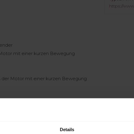
https://www
sender
er Motor mit einer kurzen Bewegung
bis der Motor mit einer kurzen Bewegung
r ist defekt)
Sender angemeldet werden soll)
Details