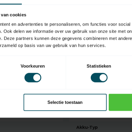
te des neuen Senders
 van cookies
des Senders, bis der Rohrmotor wieder
ent en advertenties te personaliseren, om functies voor social
. Ook delen we informatie over uw gebruik van onze site met on
e. Deze partners kunnen deze gegevens combineren met andere i
erzameld op basis van uw gebruik van hun services.
Voorkeuren
Statistieken
EAN Code
Typ des Handsenders
Anzahl der Kanäle
Selectie toestaan
)
Gewicht
Farbe
Akku-Typ