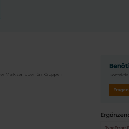
Benöti
der Markisen oder fünf Gruppen
Kontaktie
Fragen
n
Ergänzen
TypeError: 