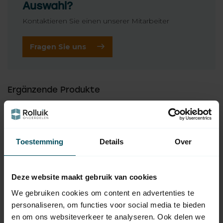
Auswahl?
Kontaktieren Sie einen unserer Mitarbeiter
Fragen Sie uns
Ergänzende Produkte
BIRCHER
Bircher DW Schalter PVC-
4,95
Schlauch
Auf Lager
Toestemming
Details
Over
BIRCHER
Bircher DW Schalter
7,25
Anschlussnippel
Deze website maakt gebruik van cookies
Auf Lager
We gebruiken cookies om content en advertenties te
personaliseren, om functies voor social media te bieden
BIRCHER
en om ons websiteverkeer te analyseren. Ook delen we
Bircher DW Schalter -