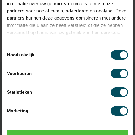
informatie over uw gebruik van onze site met onze
Bircher DW40 Kontakt
47,95
ohne Gehäuse
partners voor social media, adverteren en analyse. Deze
Auf Lager
partners kunnen deze gegevens combineren met andere
informatie die u aan ze heeft verstrekt of die ze hebben
BIRCHER
verzameld op basis van uw gebruik van hun services.
Bircher DW Schalter -
Bircher DW40 Kontakt in
56,95
grauem Gehäuse
Toestemmingsselectie
Auf Lager
Noodzakelijk
Voorkeuren
Eigenschaften
Statistieken
Artikelnummer:
2782
Marketing
EAN Code
7432257368320
SKU
107004004