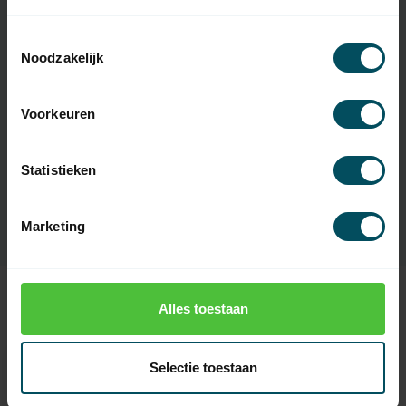
Toestemmingsselectie
Noodzakelijk
Eigenschaften
Voorkeuren
Artikelnummer:
2215
EAN Code
7432257177175
Statistieken
SKU
111009005
Marketing
Alles toestaan
Zuletzt angesehen
Selectie toestaan