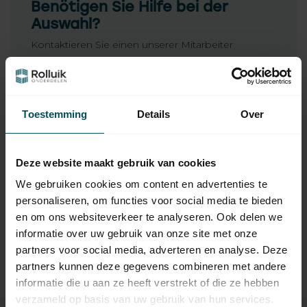
Benötigen Sie Hilfe bei der
Auswahl?
Kontaktieren Sie einen unserer Mitarbeiter
Fragen Sie uns
Toestemming
Details
Over
Ergänzende Produkte
Deze website maakt gebruik van cookies
HUISMERK
Huismerk Spiralkabel kurz,
34,95
We gebruiken cookies om content en advertenties te
5-adrig, schwarz
personaliseren, om functies voor social media te bieden
Auf Lager
en om ons websiteverkeer te analyseren. Ook delen we
informatie over uw gebruik van onze site met onze
HUISMERK
Huismerk Spiralkabel lang,
partners voor social media, adverteren en analyse. Deze
61,95
5-adrig, schwarz
partners kunnen deze gegevens combineren met andere
Auf Lager
informatie die u aan ze heeft verstrekt of die ze hebben
verzameld op basis van uw gebruik van hun services.