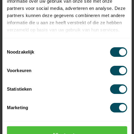
informatie over uw gebruik van onze site met onze
partners voor social media, adverteren en analyse. Deze
Typ des
Original-Fernbedienung
partners kunnen deze gegevens combineren met andere
Handsenders
informatie die u aan ze heeft verstrekt of die ze hebben
Frequenz
433,92 MHz
verzameld op basis van uw gebruik van hun services.
Anzahl der Kanäle
1 Kanal
Toestemmingsselectie
Noodzakelijk
Abmessungen
78 x 51 x 15 mm
Material
Kunststoff
Voorkeuren
Inklusive Batterie(n)
Statistieken
Akku-Typ
12 V Batterie MN 21
Wiederaufladbare
keine
Batterie(n)
Marketing
Codierung
mit festem Code, einstellbar mit
Dip-Schaltern