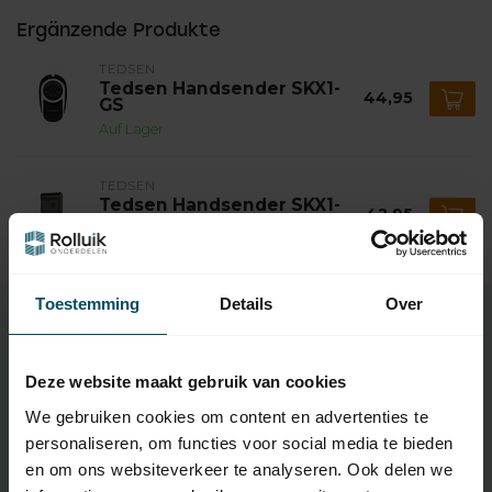
Ergänzende Produkte
TEDSEN
Tedsen Handsender SKX1-
44,95
GS
Auf Lager
TEDSEN
Tedsen Handsender SKX1-
42,95
MD
Auf Lager
Toestemming
Details
Over
Eigenschaften
Deze website maakt gebruik van cookies
We gebruiken cookies om content en advertenties te
personaliseren, om functies voor social media te bieden
Artikelnummer:
1003
en om ons websiteverkeer te analyseren. Ook delen we
SKU
SKX1WD