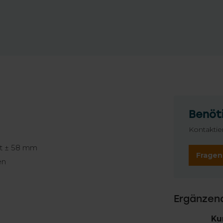
Benöti
Kontaktie
st ± 58 mm
Fragen
en
Ergänzen
Ku