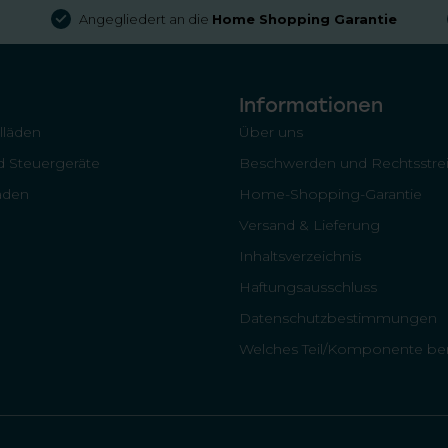
Angegliedert an die
Home Shopping Garantie
Informationen
llläden
Über uns
 Steuergeräte
Beschwerden und Rechtsstrei
läden
Home-Shopping-Garantie
Versand & Lieferung
Inhaltsverzeichnis
Haftungsausschluss
Datenschutzbestimmungen
Welches Teil/Komponente ben