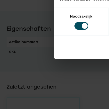
Toestemmingsselectie
Noodzakelijk
Eigenschaften
Artikelnummer:
1359
SKU
25 33 00
Zuletzt angesehen