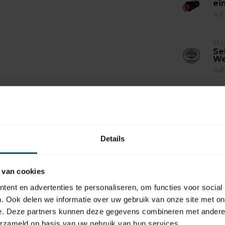
ei
Auf
SEL
Se
We
Auf
SEL
Se
We
Auf
Details
SEL
Se
Ac
 van cookies
Auf
ent en advertenties te personaliseren, om functies voor social
. Ook delen we informatie over uw gebruik van onze site met on
SEL
Se
e. Deze partners kunnen deze gegevens combineren met andere i
mi
erzameld op basis van uw gebruik van hun services.