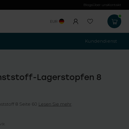
Blogs
Über uns
Kontakt
Kostenloser Versa
EUR
Kundendienst
nststoff-Lagerstopfen 8
ststoff 8 Seite 60
Lesen Sie mehr
.
wSt.