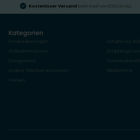
Kostenloser Versand
beim Kauf von €100 (in NL)
Kategorien
Fernbedienungen
Schalter für Ro
Rollladenmotoren
Empfänger und
Garagentore
Sicherheitsroll
Andere Teile/Komponenten
Bildschirme
Marken