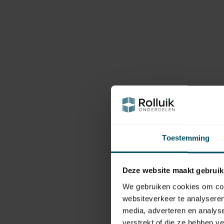
Toestemming
Deze website maakt gebruik
We gebruiken cookies om cont
websiteverkeer te analyseren
media, adverteren en analys
verstrekt of die ze hebben v