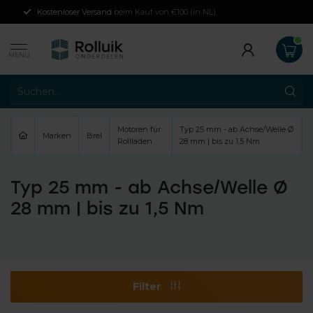
Kostenloser Versand
beim Kauf von €100 (in NL)
MENU
Motoren für
Typ 25 mm - ab Achse/Welle Ø
Marken
Brel
Rollläden
28 mm | bis zu 1,5 Nm
Typ 25 mm - ab Achse/Welle Ø
28 mm | bis zu 1,5 Nm
Filter