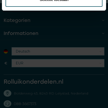
Kategorien
Informationen
€
Rolluikonderdelen.nl
Bolderweg 43, 8243 RD Lelystad, Nederland
088-3667373