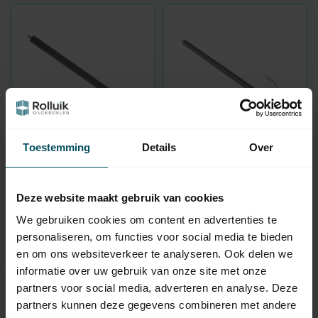
Toestemming
Details
Over
BREL
BREL
BPE25 (Nino 25)
BPEQ28 (Vesta 28)
Rohrmotor mit
Rohrmotor mit
Empfänger
Empfänger
Deze website maakt gebruik van cookies
Auf Lager
Auf Lager
We gebruiken cookies om content en advertenties te
personaliseren, om functies voor social media te bieden
221,95
347,95
en om ons websiteverkeer te analyseren. Ook delen we
informatie over uw gebruik van onze site met onze
partners voor social media, adverteren en analyse. Deze
partners kunnen deze gegevens combineren met andere