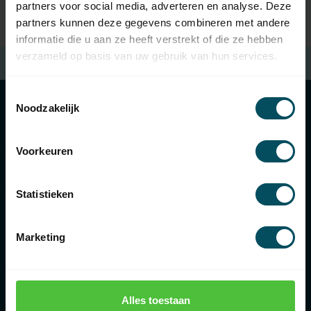
partners voor social media, adverteren en analyse. Deze
partners kunnen deze gegevens combineren met andere
informatie die u aan ze heeft verstrekt of die ze hebben
verzameld op basis van uw gebruik van hun services.
Kostenloser Versand
beim Kauf von €100 (in NL)
Toestemmingsselectie
Noodzakelijk
Kategorien
Voorkeuren
Informationen
Statistieken
Marketing
€
Alles toestaan
Rolluikonderdelen.nl