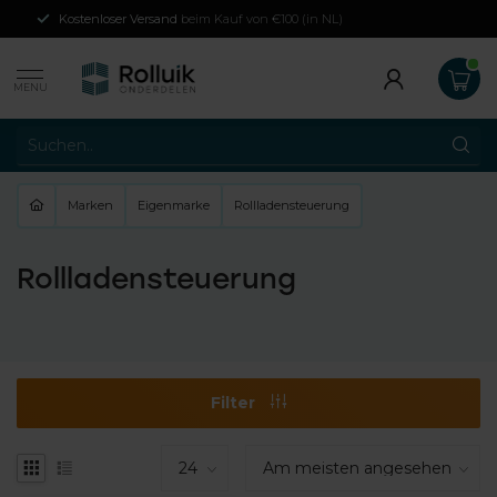
Kostenloser Versand
beim Kauf von €100 (in NL)
MENU
Marken
Eigenmarke
Rollladensteuerung
Rollladensteuerung
Filter