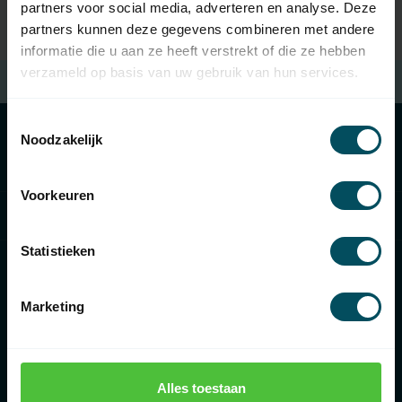
partners voor social media, adverteren en analyse. Deze
partners kunnen deze gegevens combineren met andere
informatie die u aan ze heeft verstrekt of die ze hebben
verzameld op basis van uw gebruik van hun services.
Kostenloser Versand
beim Kauf von €100 (in NL)
Toestemmingsselectie
Noodzakelijk
Kategorien
Voorkeuren
Informationen
Statistieken
Marketing
€
Alles toestaan
Rolluikonderdelen.nl