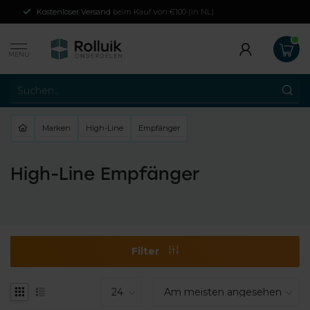
Kostenloser Versand
beim Kauf von €100 (in NL)
MENU
Marken
High-Line
Empfänger
High-Line Empfänger
Filter