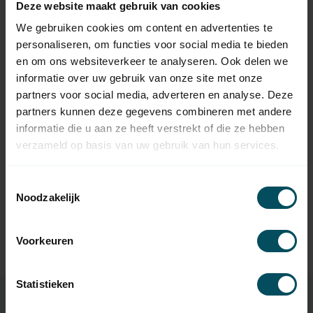
Deze website maakt gebruik van cookies
VOLTE
We gebruiken cookies om content en advertenties te
Volte Anschluss-Set für
personaliseren, om functies voor social media te bieden
Volte Ø 60 mm Adapter-Set
4,95
auf Volte Ø 50 mm
en om ons websiteverkeer te analyseren. Ook delen we
Rohrmotor
informatie over uw gebruik van onze site met onze
Auf Lager
partners voor social media, adverteren en analyse. Deze
partners kunnen deze gegevens combineren met andere
VOLTE
informatie die u aan ze heeft verstrekt of die ze hebben
Volte Adaptionsset Ø 63 mm
mit Tuchschlitz - Serie Ø 50
5,95
verzameld op basis van uw gebruik van hun services.
mm
Auf Lager
Toestemmingsselectie
Noodzakelijk
VOLTE
Volte Adaptionsset Ø 78 mm
mit Tuchschlitz - Serie Ø 50
6,95
mm
Voorkeuren
Auf Lager
Statistieken