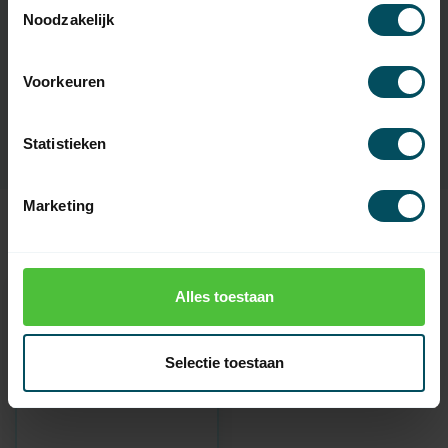
Noodzakelijk
Artikelnummer:
4332
EAN Code
7432257681641
Voorkeuren
SKU
1331600-000
Statistieken
Marketing
Zuletzt angesehen
Alles toestaan
Selectie toestaan