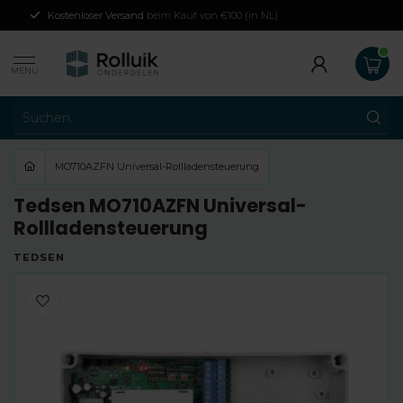
Kostenloser Versand
beim Kauf von €100 (in NL)
MENU
MO710AZFN Universal-Rollladensteuerung
Tedsen MO710AZFN Universal-
Rollladensteuerung
TEDSEN