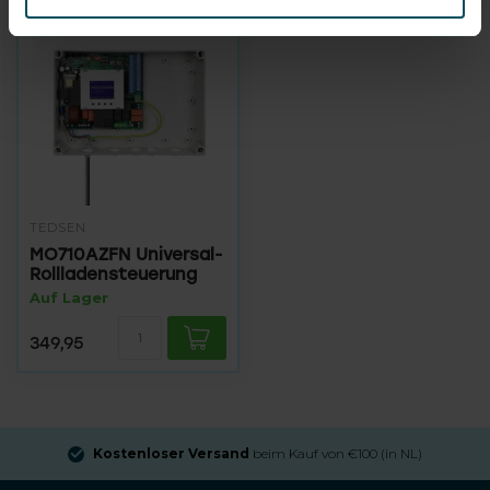
TEDSEN
MO710AZFN Universal-
Rollladensteuerung
Auf Lager
349,95
Kostenloser Versand
beim Kauf von €100 (in NL)