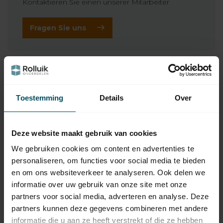
Kontaktieren Sie einen unserer Mitarbeiter
Fragen Sie uns
Ergänzende Produkte
TEDSEN
Tedsen Handsender SKX1-
Toestemming
Details
Over
42,95
MD
Auf Lager
Deze website maakt gebruik van cookies
TEDSEN
We gebruiken cookies om content en advertenties te
Tedsen SKX2-MD
44,95
Handsender
personaliseren, om functies voor social media te bieden
Auf Lager
en om ons websiteverkeer te analyseren. Ook delen we
informatie over uw gebruik van onze site met onze
TEDSEN
partners voor social media, adverteren en analyse. Deze
Tedsen Empfängerplatine
partners kunnen deze gegevens combineren met andere
EKXR710 inkl. Antenne, für
57,95
MO-Steuerungen
informatie die u aan ze heeft verstrekt of die ze hebben