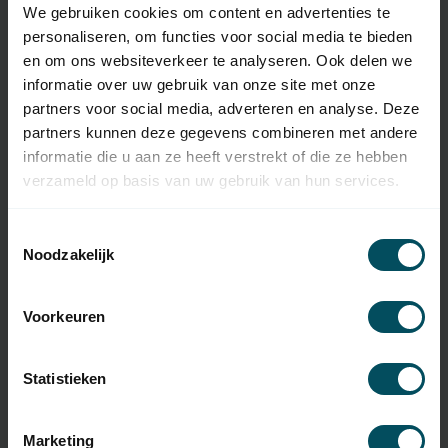
We gebruiken cookies om content en advertenties te
Artikelnummer:
4827
personaliseren, om functies voor social media te bieden
EAN Code
7432257696638
en om ons websiteverkeer te analyseren. Ook delen we
informatie over uw gebruik van onze site met onze
SKU
286500002
partners voor social media, adverteren en analyse. Deze
partners kunnen deze gegevens combineren met andere
Typ des
Original-Fernbedienung
informatie die u aan ze heeft verstrekt of die ze hebben
Handsenders
verzameld op basis van uw gebruik van hun services.
Frequenz
868 MHz
Toestemmingsselectie
Anzahl der Kanäle
1-Kanal
Noodzakelijk
Abmessungen
50x50x9,6 mm
Voorkeuren
Material
synthetisch
Farbe
weiß
Statistieken
Inklusive Batterie(n)
Akku-Typ
CR2032
Marketing