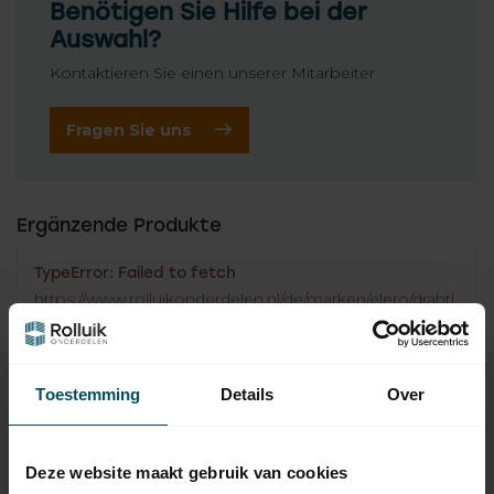
Benötigen Sie Hilfe bei der
Auswahl?
Kontaktieren Sie einen unserer Mitarbeiter
Fragen Sie uns
Ergänzende Produkte
TypeError: Failed to fetch
https://www.rolluikonderdelen.nl/de/marken/elero/drahtl
ose-schalter/
Toestemming
Details
Over
Eigenschaften
Deze website maakt gebruik van cookies