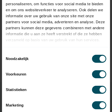
personaliseren, om functies voor social media te bieden
SELVE
en om ons websiteverkeer te analyseren. Ook delen we
Selve SE Plus, Typ 2
149,95
informatie over uw gebruik van onze site met onze
Rohrmotor
partners voor social media, adverteren en analyse. Deze
Auf Lager
partners kunnen deze gegevens combineren met andere
informatie die u aan ze heeft verstrekt of die ze hebben
SELVE
verzameld op basis van uw gebruik van hun services.
Selve SE Plus RC, Typ 2
184,95
Rollladenmotor
Auf Lager
Toestemmingsselectie
Noodzakelijk
SELVE
189,95
Selve SEL Plus RC,
Rollladenmotor Typ 2
Voorkeuren
Statistieken
Eigenschaften
Marketing