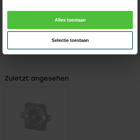
Artikelnummer:
3741
Alles toestaan
EAN Code
7432257492421
SKU
28 30 53
Selectie toestaan
Zuletzt angesehen