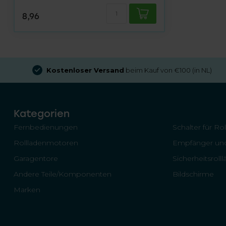
8,96
Kostenloser Versand
beim Kauf von €100 (in NL)
Kategorien
Fernbedienungen
Schalter für Ro
Rollladenmotoren
Empfänger und
Garagentore
Sicherheitsroll
Andere Teile/Komponenten
Bildschirme
Marken