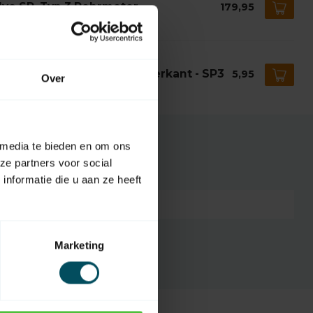
lve SP, Typ 3 Rohrmotor
179,95
 Lager
VE
lve Motornocken 16 mm Vierkant - SP3
5,95
Over
 Lager
 media te bieden en om ons
ze partners voor social
nformatie die u aan ze heeft
7432257891804
Marketing