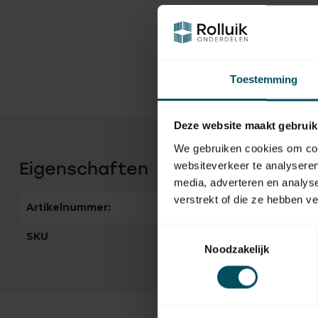
Toestemming
Deze website maakt gebruik
We gebruiken cookies om cont
Eigenschaften
websiteverkeer te analyseren
media, adverteren en analys
verstrekt of die ze hebben v
Artikelnummer:
4766
Toestemmingsselectie
SKU
28 01 16
Noodzakelijk