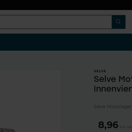
n
SELVE
Selve Mot
Innenvie
Selve Motorlager 
8,96
Inkl. M