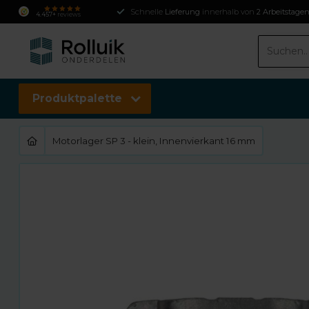
Schnelle
Lieferung
innerhalb von
2 Arbeitstage
4.457+
reviews
Produktpalette
Motorlager SP 3 - klein, Innenvierkant 16 mm