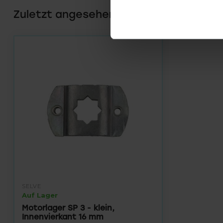
Zuletzt angesehen
SELVE
Auf Lager
Motorlager SP 3 - klein,
Innenvierkant 16 mm