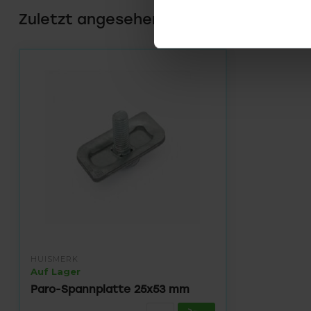
Zuletzt angesehen
HUISMERK
Auf Lager
Paro-Spannplatte 25x53 mm