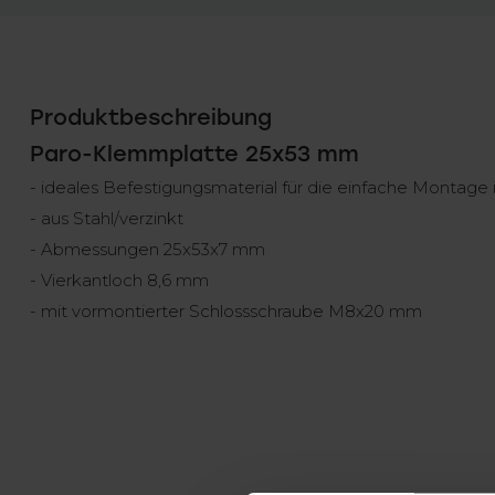
Produktbeschreibung
Paro-Klemmplatte 25x53 mm
- ideales Befestigungsmaterial für die einfache Montage 
- aus Stahl/verzinkt
- Abmessungen 25x53x7 mm
- Vierkantloch 8,6 mm
- mit vormontierter Schlossschraube M8x20 mm