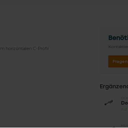
Benöti
Kontaktie
im horizontalen C-Profil
Fragen
Ergänzen
DO
Do
Auf
HU