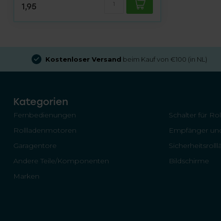
1,95
Kostenloser Versand
beim Kauf von €100 (in NL)
Kategorien
Fernbedienungen
Schalter für Ro
Rollladenmotoren
Empfänger und
Garagentore
Sicherheitsroll
Andere Teile/Komponenten
Bildschirme
Marken