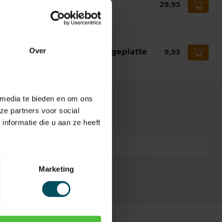
ismerk Federpuffer lang
29,95
 Lager
ISMERK
Over
ismerk Federpuffer-Montageplatte
9,95
 Lager
 media te bieden en om ons
ze partners voor social
nformatie die u aan ze heeft
7432257372389
Marketing