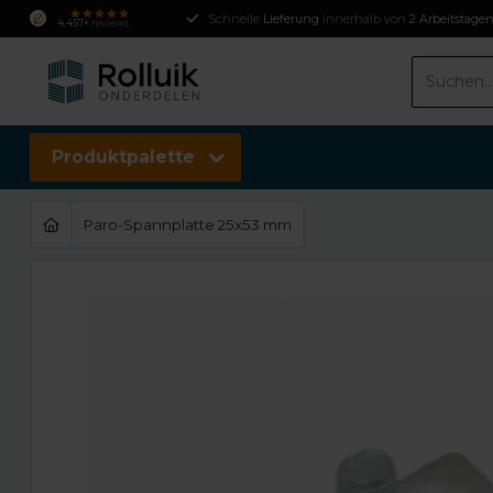
Schnelle
Lieferung
innerhalb von
2 Arbeitstage
4.457+
reviews
Produktpalette
Paro-Spannplatte 25x53 mm