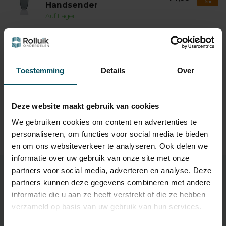
Handsender
Auf Lager
MARANTEC
Marantec Digitaler 392
Multibit 868 MHz - 2-Kanal
54,95
Handsender
Toestemming
Details
Over
Auf Lager
MFZ
Deze website maakt gebruik van cookies
MFZ Grundplatine CS320
(CS300 / CS310
285,95
We gebruiken cookies om content en advertenties te
Steuergerät
personaliseren, om functies voor social media te bieden
Auf Lager
en om ons websiteverkeer te analyseren. Ook delen we
informatie over uw gebruik van onze site met onze
partners voor social media, adverteren en analyse. Deze
partners kunnen deze gegevens combineren met andere
Eigenschaften
informatie die u aan ze heeft verstrekt of die ze hebben
verzameld op basis van uw gebruik van hun services.