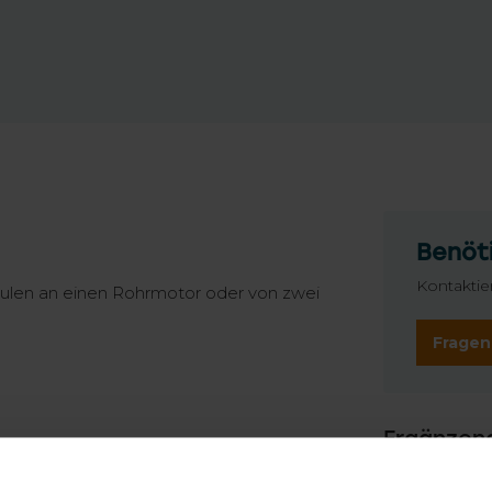
Benöti
Kontaktie
dulen an einen Rohrmotor oder von zwei
Fragen
Ergänzen
TypeError: 