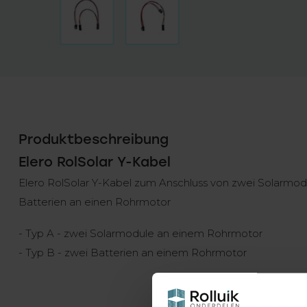
Produktbeschreibung
Elero RolSolar Y-Kabel
Elero RolSolar Y-Kabel zum Anschluss von zwei Solarmo
Batterien an einen Rohrmotor
- Typ A - zwei Solarmodule an einem Rohrmotor
- Typ B - zwei Batterien an einem Rohrmotor