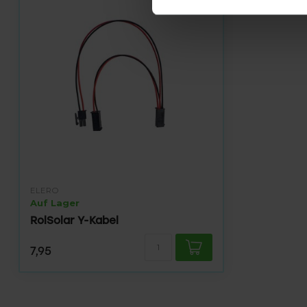
ELERO
Auf Lager
RolSolar Y-Kabel
7,95