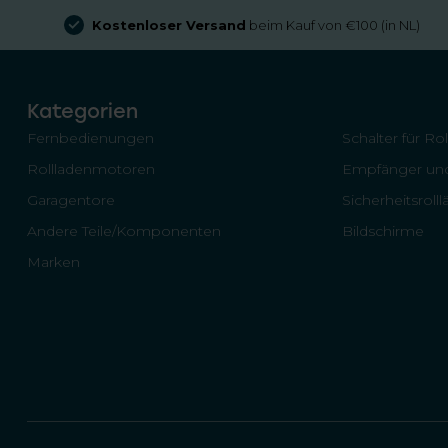
Kostenloser Versand
beim Kauf von €100 (in NL)
Kategorien
Fernbedienungen
Schalter für Ro
Rollladenmotoren
Empfänger und
Garagentore
Sicherheitsroll
Andere Teile/Komponenten
Bildschirme
Marken