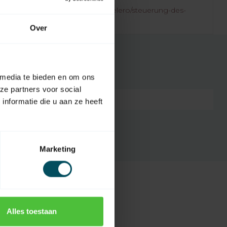
.rolluikonderdelen.nl/de/marken/elero/steuerung-des-
Over
 media te bieden en om ons
ze partners voor social
7432257699691
nformatie die u aan ze heeft
Marketing
Alles toestaan