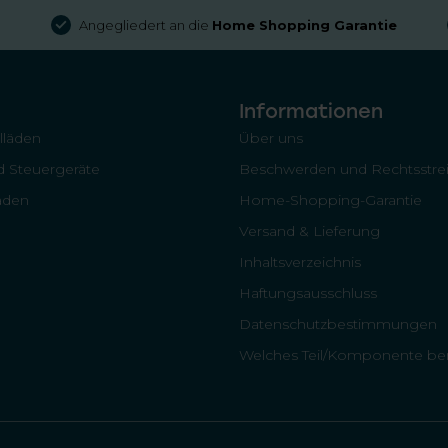
Angegliedert an die
Home Shopping Garantie
Informationen
llläden
Über uns
 Steuergeräte
Beschwerden und Rechtsstrei
läden
Home-Shopping-Garantie
Versand & Lieferung
Inhaltsverzeichnis
Haftungsausschluss
Datenschutzbestimmungen
Welches Teil/Komponente ben