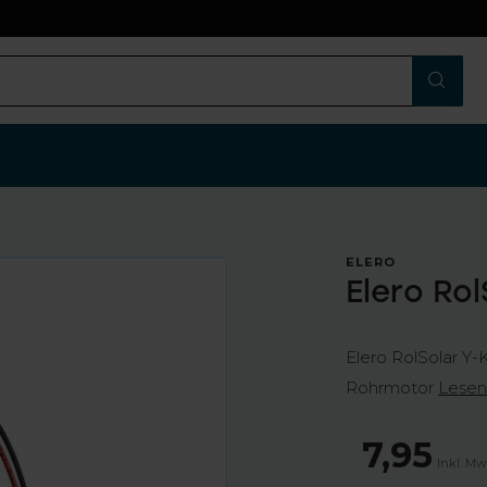
n
ELERO
Elero Ro
Elero RolSolar Y-
Rohrmotor
Lesen
7,95
Inkl. Mw