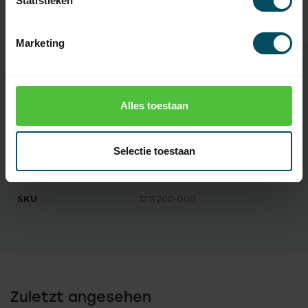
Statistieken
loser Kurbel
Auf Lager
Marketing
Eigenschaften
Alles toestaan
Artikelnummer:
2126
Selectie toestaan
EAN Code
7432257169125
SKU
12 11 200-000
Zuletzt angesehen