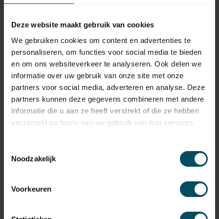
Huismerk Stahldraht
6,95
Stahl/verzinkt 3 mm
Deze website maakt gebruik van cookies
Auf Lager
We gebruiken cookies om content en advertenties te
HUISMERK
personaliseren, om functies voor social media te bieden
Huismerk Stahldraht
4,95
en om ons websiteverkeer te analyseren. Ook delen we
Stahl/verzinkt 2 mm
informatie over uw gebruik van onze site met onze
Auf Lager
partners voor social media, adverteren en analyse. Deze
partners kunnen deze gegevens combineren met andere
HUISMERK
Huismerk Draht aus
informatie die u aan ze heeft verstrekt of die ze hebben
14,50
rostfreiem Stahl 3 mm
verzameld op basis van uw gebruik van hun services.
Auf Lager
Toestemmingsselectie
HUISMERK
Noodzakelijk
Huismerk Draht aus
8,50
rostfreiem Stahl 2 mm
Auf Lager
Voorkeuren
HUISMERK
Huismerk Seilwinde mit
58,95