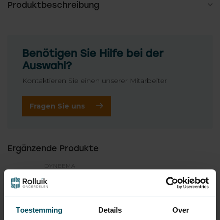
Produktbeschreibung
Benötigen Sie Hilfe bei der
Auswahl?
Kontaktieren Sie einen unserer Mitarbeiter
Fragen Sie uns
Ergänzende Produkte
DYNEEMA
Dyneema Dyneema 2 oder
10,95
4 mm, grau
Nicht auf Lager
Toestemming
Details
Over
HUISMERK